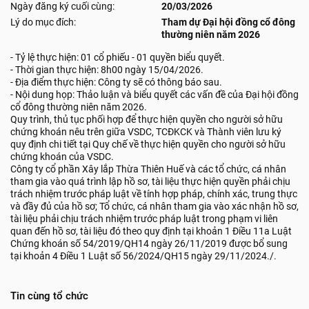
Ngày đăng ký cuối cùng:
20/03/2026
Lý do mục đích:
Tham dự Đại hội đồng cổ đông
thường niên năm 2026
- Tỷ lệ thực hiện: 01 cổ phiếu - 01 quyền biểu quyết.
- Thời gian thực hiện: 8h00 ngày 15/04/2026.
- Địa điểm thực hiện: Công ty sẽ có thông báo sau.
- Nội dung họp: Thảo luận và biểu quyết các vấn đề của Đại hội đồng
cổ đông thường niên năm 2026.
Quy trình, thủ tục phối hợp để thực hiện quyền cho người sở hữu
chứng khoán nêu trên giữa VSDC, TCĐKCK và Thành viên lưu ký
quy định chi tiết tại Quy chế về thực hiện quyền cho người sở hữu
chứng khoán của VSDC.
Công ty cổ phần Xây lắp Thừa Thiên Huế và các tổ chức, cá nhân
tham gia vào quá trình lập hồ sơ, tài liệu thực hiện quyền phải chịu
trách nhiệm trước pháp luật về tính hợp pháp, chính xác, trung thực
và đầy đủ của hồ sơ; Tổ chức, cá nhân tham gia vào xác nhận hồ sơ,
tài liệu phải chịu trách nhiệm trước pháp luật trong phạm vi liên
quan đến hồ sơ, tài liệu đó theo quy định tại khoản 1 Điều 11a Luật
Chứng khoán số 54/2019/QH14 ngày 26/11/2019 được bổ sung
tại khoản 4 Điều 1 Luật số 56/2024/QH15 ngày 29/11/2024./.
Tin cùng tổ chức