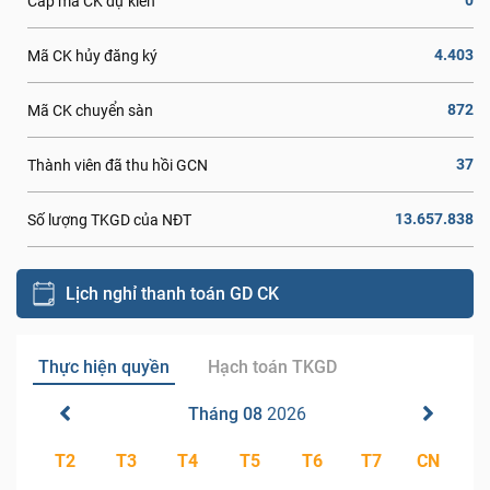
0
Cấp mã CK dự kiến
4.403
Mã CK hủy đăng ký
872
Mã CK chuyển sàn
37
Thành viên đã thu hồi GCN
13.657.838
Số lượng TKGD của NĐT
Lịch nghỉ thanh toán GD CK
Thực hiện quyền
Hạch toán TKGD
Tháng 08
2026
T2
T3
T4
T5
T6
T7
CN