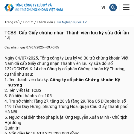
Trang chủ /
Tin tức /
Thành viên /
Tin Nghiệp vụ với TV...
TCBS: Cấp Giấy chứng nhận Thành viên lưu ký sửa đổi lần 
14
Cập nhật ngày 07/07/2025 - 09:40:05
Ngày 04/07/2025, Tổng công ty Lưu ký và Bù trừ chứng khoán Việt
Nam đã cấp Giấy chứng nhận Thành viên lưu ký sửa đổi số
122/GCNTVLK-14 cho Công ty cổ phần Chứng khoán Kỹ Thương,
cụ thể như sau:
1. Tên thành viên lưu ký:
Công ty cổ phần Chứng khoán Kỹ
Thương
2. Tên viết tắt: TCBS
3. Số hiệu thành viên: 105
4. Trụ sở chính: Tầng 27, tầng 28 và tầng 29, Tòa C5 D’Capitale, số
119 Trần Duy Hưng, phường Trung Hòa, quận Cầu Giấy, thành phố
Hà Nội
5. Người đại diện theo pháp luật: Ông Nguyễn Xuân Minh - Chủ tịch
Hội đồng
Quản trị
6. Vốn điều lệ: 19.613.221.200.000 đồng