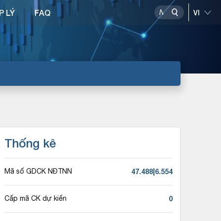
P LÝ
FAQ
Thống kê
47.488|6.554
Mã số GDCK NĐTNN
0
Cấp mã CK dự kiến