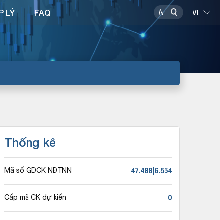
P LÝ
FAQ
Thống kê
47.488|6.554
Mã số GDCK NĐTNN
0
Cấp mã CK dự kiến