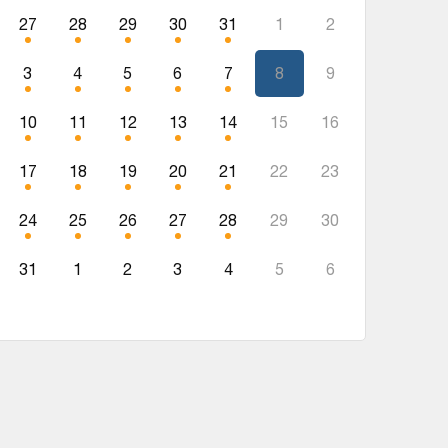
27
28
29
30
31
1
2
3
4
5
6
7
8
9
10
11
12
13
14
15
16
17
18
19
20
21
22
23
24
25
26
27
28
29
30
31
1
2
3
4
5
6