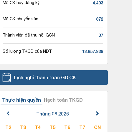
4.403
Mã CK hủy đăng ký
872
Mã CK chuyển sàn
37
Thành viên đã thu hồi GCN
13.657.838
Số lượng TKGD của NĐT
Lịch nghỉ thanh toán GD CK
Thực hiện quyền
Hạch toán TKGD
Tháng 08
2026
T2
T3
T4
T5
T6
T7
CN