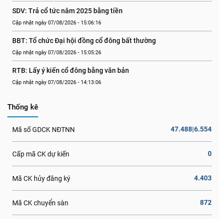
SDV: Trả cổ tức năm 2025 bằng tiền
Cập nhật ngày 07/08/2026 - 15:06:16
BBT: Tổ chức Đại hội đồng cổ đông bất thường
Cập nhật ngày 07/08/2026 - 15:05:26
RTB: Lấy ý kiến cổ đông bằng văn bản
Cập nhật ngày 07/08/2026 - 14:13:06
Thống kê
47.488|6.554
Mã số GDCK NĐTNN
0
Cấp mã CK dự kiến
4.403
Mã CK hủy đăng ký
872
Mã CK chuyển sàn