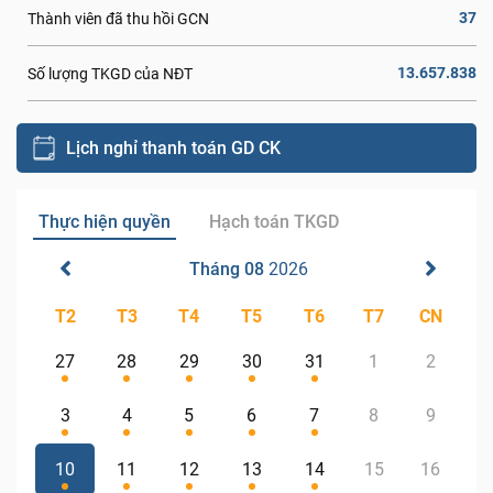
37
Thành viên đã thu hồi GCN
13.657.838
Số lượng TKGD của NĐT
Lịch nghỉ thanh toán GD CK
Thực hiện quyền
Hạch toán TKGD
Tháng 08
2026
T2
T3
T4
T5
T6
T7
CN
27
28
29
30
31
1
2
3
4
5
6
7
8
9
10
11
12
13
14
15
16