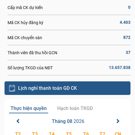
0
Cấp mã CK dự kiến
4.403
Mã CK hủy đăng ký
872
Mã CK chuyển sàn
37
Thành viên đã thu hồi GCN
13.657.838
Số lượng TKGD của NĐT
Lịch nghỉ thanh toán GD CK
Thực hiện quyền
Hạch toán TKGD
Tháng 08
2026
T2
T3
T4
T5
T6
T7
CN