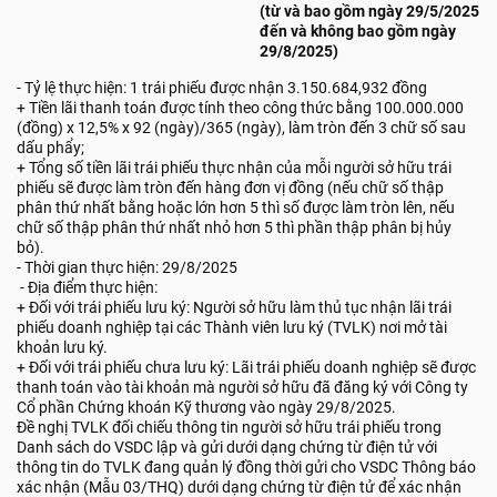
(từ và bao gồm ngày 29/5/2025
đến và không bao gồm ngày
29/8/2025)
- Tỷ lệ thực hiện: 1 trái phiếu được nhận 3.150.684,932 đồng
+ Tiền lãi thanh toán được tính theo công thức bằng 100.000.000
(đồng) x 12,5% x 92 (ngày)/365 (ngày), làm tròn đến 3 chữ số sau
dấu phẩy;
+ Tổng số tiền lãi trái phiếu thực nhận của mỗi người sở hữu trái
phiếu sẽ được làm tròn đến hàng đơn vị đồng (nếu chữ số thập
phân thứ nhất bằng hoặc lớn hơn 5 thì số được làm tròn lên, nếu
chữ số thập phân thứ nhất nhỏ hơn 5 thì phần thập phân bị hủy
bỏ).
- Thời gian thực hiện: 29/8/2025
- Địa điểm thực hiện:
+ Đối với trái phiếu lưu ký: Người sở hữu làm thủ tục nhận lãi trái
phiếu doanh nghiệp tại các Thành viên lưu ký (TVLK) nơi mở tài
khoản lưu ký.
+ Đối với trái phiếu chưa lưu ký: Lãi trái phiếu doanh nghiệp sẽ được
thanh toán vào tài khoản mà người sở hữu đã đăng ký với Công ty
Cổ phần Chứng khoán Kỹ thương vào ngày 29/8/2025.
Đề nghị TVLK đối chiếu thông tin người sở hữu trái phiếu trong
Danh sách do VSDC lập và gửi dưới dạng chứng từ điện tử với
thông tin do TVLK đang quản lý đồng thời gửi cho VSDC Thông báo
xác nhận (Mẫu 03/THQ) dưới dạng chứng từ điện tử để xác nhận