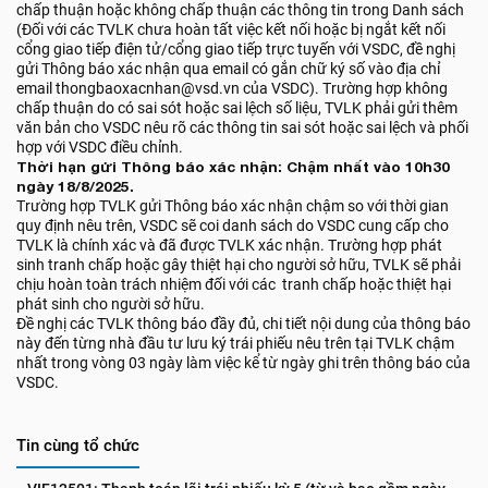
chấp thuận hoặc không chấp thuận các thông tin trong Danh sách
(Đối với các TVLK chưa hoàn tất việc kết nối hoặc bị ngắt kết nối
cổng giao tiếp điện tử/cổng giao tiếp trực tuyến với VSDC, đề nghị
gửi Thông báo xác nhận qua email có gắn chữ ký số vào địa chỉ
email thongbaoxacnhan@vsd.vn của VSDC). Trường hợp không
chấp thuận do có sai sót hoặc sai lệch số liệu, TVLK phải gửi thêm
văn bản cho VSDC nêu rõ các thông tin sai sót hoặc sai lệch và phối
hợp với VSDC điều chỉnh.
Thời hạn gửi Thông báo xác nhận: Chậm nhất vào 10h30
ngày 18/8/2025.
Trường hợp TVLK gửi Thông báo xác nhận chậm so với thời gian
quy định nêu trên, VSDC sẽ coi danh sách do VSDC cung cấp cho
TVLK là chính xác và đã được TVLK xác nhận. Trường hợp phát
sinh tranh chấp hoặc gây thiệt hại cho người sở hữu, TVLK sẽ phải
chịu hoàn toàn trách nhiệm đối với các tranh chấp hoặc thiệt hại
phát sinh cho người sở hữu.
Đề nghị các TVLK thông báo đầy đủ, chi tiết nội dung của thông báo
này đến từng nhà đầu tư lưu ký trái phiếu nêu trên tại TVLK chậm
nhất trong vòng 03 ngày làm việc kể từ ngày ghi trên thông báo của
VSDC.
Tin cùng tổ chức