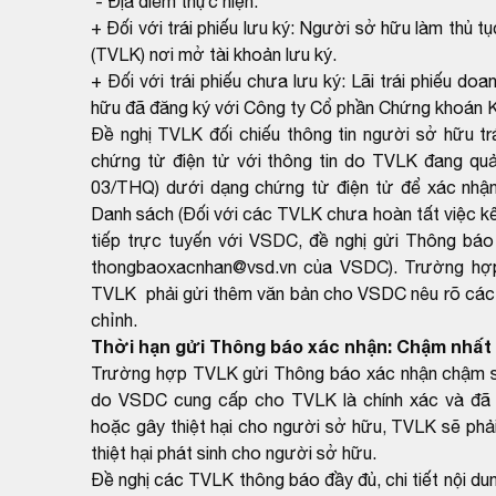
- Địa điểm thực hiện:
+ Đối với trái phiếu lưu ký: Người sở hữu làm thủ tụ
(TVLK) nơi mở tài khoản lưu ký.
+ Đối với trái phiếu chưa lưu ký: Lãi trái phiếu 
hữu đã đăng ký với Công ty Cổ phần Chứng khoán 
Đề nghị TVLK đối chiếu thông tin người sở hữu t
chứng từ điện tử với thông tin do TVLK đang qu
03/THQ) dưới dạng chứng từ điện tử để xác nhận
Danh sách (Đối với các TVLK chưa hoàn tất việc kết
tiếp trực tuyến với VSDC, đề nghị gửi Thông báo
thongbaoxacnhan@vsd.vn của VSDC). Trường hợp k
TVLK phải gửi thêm văn bản cho VSDC nêu rõ các th
chỉnh.
Thời hạn gửi Thông báo xác nhận: Chậm nhất 
Trường hợp TVLK gửi Thông báo xác nhận chậm so 
do VSDC cung cấp cho TVLK là chính xác và đã 
hoặc gây thiệt hại cho người sở hữu, TVLK sẽ phải
thiệt hại phát sinh cho người sở hữu.
Đề nghị các TVLK thông báo đầy đủ, chi tiết nội du