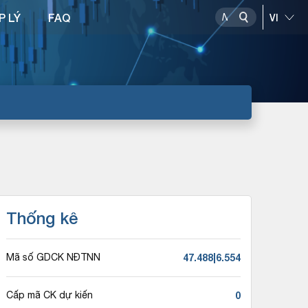
P LÝ
FAQ
Thống kê
47.488|6.554
Mã số GDCK NĐTNN
0
Cấp mã CK dự kiến