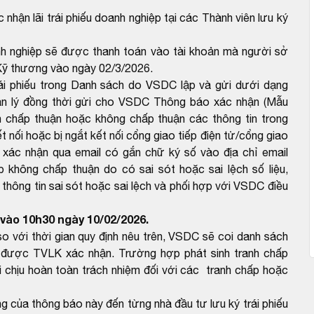
c nhận lãi trái phiếu doanh nghiệp tại các Thành viên lưu ký
doanh nghiệp sẽ được thanh toán vào tài khoản mà người sở
Kỹ thương vào ngày 02/3/2026.
rái phiếu trong Danh sách do VSDC lập và gửi dưới dạng
ản lý đồng thời gửi cho VSDC Thông báo xác nhận (Mẫu
 chấp thuận hoặc không chấp thuận các thông tin trong
 nối hoặc bị ngắt kết nối cổng giao tiếp điện tử/cổng giao
 xác nhận qua email có gắn chữ ký số vào địa chỉ email
hông chấp thuận do có sai sót hoặc sai lệch số liệu,
ông tin sai sót hoặc sai lệch và phối hợp với VSDC điều
vào 10h30 ngày 10/02/2026.
với thời gian quy định nêu trên, VSDC sẽ coi danh sách
được TVLK xác nhận. Trường hợp phát sinh tranh chấp
 chịu hoàn toàn trách nhiệm đối với các tranh chấp hoặc
ng của thông báo này đến từng nhà đầu tư lưu ký trái phiếu