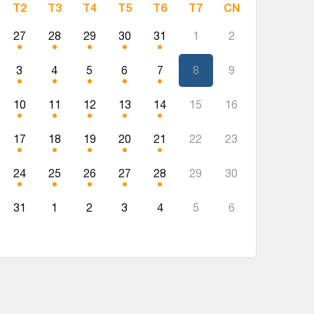
T2
T3
T4
T5
T6
T7
CN
27
28
29
30
31
1
2
3
4
5
6
7
8
9
10
11
12
13
14
15
16
17
18
19
20
21
22
23
24
25
26
27
28
29
30
31
1
2
3
4
5
6