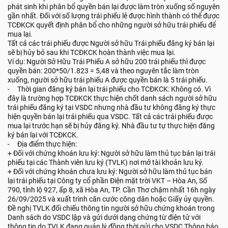
phát sinh khi phân bổ quyền bán lại được làm tròn xuống số nguyên
gần nhất. Đối với số lượng trái phiếu lẻ được hình thành có thể được
TCĐKCK quyết định phân bổ cho những người sở hữu trái phiếu để
mua lại.
Tất cả các trái phiếu được Người sở hữu Trái phiếu đăng ký bán lại
sẽ bị hủy bỏ sau khi TCĐKCK hoàn thành việc mua lại.
Ví dụ: Người Sở Hữu Trái Phiếu A sở hữu 200 trái phiếu thì được
quyền bán: 200*50/1.823 = 5,48 và theo nguyên tắc làm tròn
xuống, người sở hữu trái phiếu A được quyền bán là 5 trái phiếu.
- Thời gian đăng ký bán lại trái phiếu cho TCĐKCK: Không có. Vì
đây là trường hợp TCĐKCK thực hiện chốt danh sách người sở hữu
trái phiếu đăng ký tại VSDC nhưng nhà đầu tư không đăng ký thực
hiện quyền bán lại trái phiếu qua VSDC. Tất cả các trái phiếu được
mua lại trước hạn sẽ bị hủy đăng ký. Nhà đầu tư tự thực hiện đăng
ký bán lại với TCĐKCK.
- Địa điểm thực hiện:
+ Đối với chứng khoán lưu ký: Người sở hữu làm thủ tục bán lại trái
phiếu tại các Thành viên lưu ký (TVLK) nơi mở tài khoản lưu ký.
+ Đối với chứng khoán chưa lưu ký: Người sở hữu làm thủ tục bán
lại trái phiếu tại Công ty cổ phần Điện mặt trời VKT – Hòa An, Số
790, tỉnh lộ 927, ấp 8, xã Hòa An, TP. Cần Thơ chậm nhất 16h ngày
26/09/2025 và xuất trình căn cước công dân hoặc Giấy ủy quyền.
Đề nghị TVLK đối chiếu thông tin người sở hữu chứng khoán trong
Danh sách do VSDC lập và gửi dưới dạng chứng từ điện tử với
thông tin do TVLK đang quản lý đồng thời gửi cho VSDC Thông báo