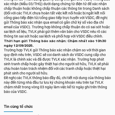
xác nhận (Mẫu 03/THQ) dưới dạng chứng từ điện tử để xác nhận
chấp thuận hoặc không chấp thuận các thông tin trong Danh sách
(Đối với các TVLK chưa hoàn tất việc kết nối hoặc bị ngắt kết nối
cổng giao tiếp điện tử/cổng giao tiếp trực tuyến với VSDC, đề nghị
gửi Thông báo xác nhận qua email có gắn chữ ký số vào địa chỉ
email của VSDC). Trường hợp không chấp thuận do có sai sót hoặc
sai lệch số liệu, TVLK phải gửi thêm văn bản cho VSDC nêu rõ các
thông tin sai sót hoặc sai lệch và phối hợp với VSDC điều chỉnh.
Thời hạn gửi Thông báo xác nhận: Chậm nhất vào 10h30
ngày 12/09/2025.
Trường hợp TVLK gửi Thông báo xác nhận chậm so với thời gian
quy định nêu trên, VSDC sẽ coi danh sách do VSDC cung cấp cho
TVLK là chính xác và đã được TVLK xác nhận. Trường hợp phát
sinh tranh chấp hoặc gây thiệt hại cho người sở hữu, TVLK sẽ phải
chịu hoàn toàn trách nhiệm đối với các tranh chấp hoặc thiệt hại
phát sinh cho người sở hữu.
Đề nghị các TVLK thông báo đầy đủ, chi tiết nội dung của thông báo
này đến từng nhà đầu tư lưu ký chứng khoán nêu trên tại TVLK
chậm nhất trong vòng 03 ngày làm việc kể từ ngày ghi trên thông
báo của VSDC.
Tin cùng tổ chức