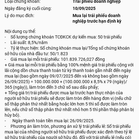
Loại chứng khoán:
Trái phiếu doanh nghiệp
Ngày đăng ký cuối cùng:
10/09/2025
Lý do mục đích:
Mua lại trái phiếu doanh
nghiệp trước hạn định kỳ
Nội dung cụ thể:
- Số lượng chứng khoán TCĐKCK dự kiến mua: 50 trái phiếu
- Lãi suất: 8,5%/năm
- Tỷ lệ thực hiện: Số chứng khoán mua lại/Tổng số chứng khoán
sở hữu của nhà đầu tư: 50/1.823
- Giá mua lại mỗi trái phiếu: 101.839.726,027 đồng
+ Giá mua lại mỗi trái phiếu bằng 100% mệnh giá trái phiếu cộng với
lãi cộng dồn chưa thanh toán từ kỳ thanh toán gần nhất đến ngày
mua lại (bao gồm ngày 09/07/2025 đến và không bao gồm ngày
26/09/2025) = 100.000.000 + (100.000.000 x 8,5% x 79 (ngày)/
365 (ngày)), làm tròn đến 3 chữ số sau dấu phẩy;
+ Tổng giá trị trái phiếu được mua lại trước hạn thực nhận của
người sở hữu trái phiếu sẽ được làm tròn đến hàng đơn vị (nếu chữ
số thập phân thứ nhất bằng hoặc lớn hơn 5 thì số được làm tròn
lên, nếu chữ số thập phân thứ nhất nhỏ hơn 5 thì phần thập phân bị
hủy bỏ).
- Ngày thanh toán tiền mua lại: 26/09/2025.
- Phương án làm tròn, phương án xử lý trái phiếu lẻ: Số trái phiếu
mua lại của những người sở hữu trái phiếu được xác định theo tỷ lệ
sở hữu trái phiếu của người sở hữu đó, đối với trái phiếu lẻ (nếu có)