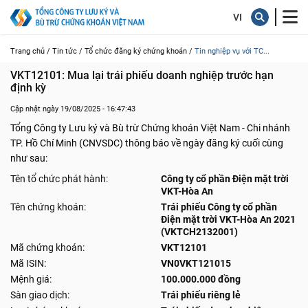
Trang chủ /
Tin tức /
Tổ chức đăng ký chứng khoán /
Tin nghiệp vụ với TC...
VKT12101: Mua lại trái phiếu doanh nghiệp trước hạn 
định kỳ
Cập nhật ngày 19/08/2025 - 16:47:43
Tổng Công ty Lưu ký và Bù trừ Chứng khoán Việt Nam - Chi nhánh
TP. Hồ Chí Minh (CNVSDC) thông báo về ngày đăng ký cuối cùng
như sau:
Tên tổ chức phát hành:
Công ty cổ phần Điện mặt trời
VKT-Hòa An
Tên chứng khoán:
Trái phiếu Công ty cổ phần
Điện mặt trời VKT-Hòa An 2021
(VKTCH2132001)
Mã chứng khoán:
VKT12101
Mã ISIN:
VN0VKT121015
Mệnh giá:
100.000.000 đồng
Sàn giao dịch:
Trái phiếu riêng lẻ