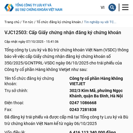
Trang chủ /
Tin tức /
Tổ chức đăng ký chứng khoán /
Tin nghiệp vụ với TC...
VJC12503: Cấp Giấy chứng nhận đăng ký chứng khoán
Cập nhật ngày 07/10/2025 - 15:41:06
Tổng công ty Lưu ký và Bù trừ chứng khoán Việt Nam (VSDC) thông
báo về việc cấp Giấy chứng nhận đăng ký chứng khoán số
350/2025/GCNTPRL-VSDC ngày 06/10/2025 cho trái phiếu của
Công ty cổ phần Hàng không Vietjet như sau:
Tên tổ chức đăng ký chứng
Công ty cổ phần Hàng không
khoán:
VIETJET
Trụ sở chính:
302/3 Kim Mã, phường Ngọc
Khánh, quận Ba Đình, Hà Nội
Điện thoại:
0247 1086668
Fax:
0243 7281838
Đã đăng ký trái phiếu và được cấp mã tại Tổng công ty Lưu ký và Bù
trừ chứng khoán Việt Nam kể từ ngày 06/10/2025
Vốn điều lệ:
6.416.113.340.000 đồng