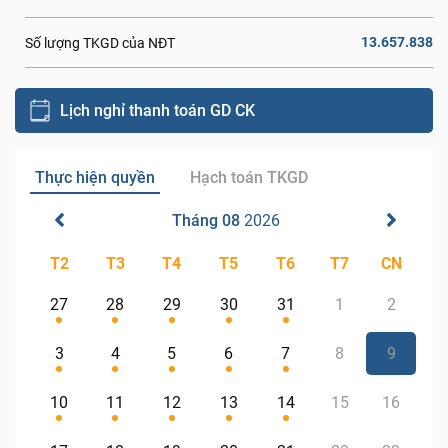
13.657.838
Số lượng TKGD của NĐT
Lịch nghỉ thanh toán GD CK
Thực hiện quyền
Hạch toán TKGD
Tháng 08
2026
T2
T3
T4
T5
T6
T7
CN
27
28
29
30
31
1
2
3
4
5
6
7
8
9
10
11
12
13
14
15
16