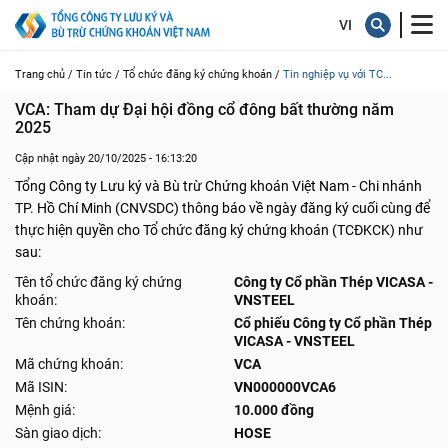
Trang chủ /
Tin tức /
Tổ chức đăng ký chứng khoán /
Tin nghiệp vụ với TC...
VCA: Tham dự Đại hội đồng cổ đông bất thường năm 
2025
Cập nhật ngày 20/10/2025 - 16:13:20
Tổng Công ty Lưu ký và Bù trừ Chứng khoán Việt Nam - Chi nhánh
TP. Hồ Chí Minh (CNVSDC) thông báo về ngày đăng ký cuối cùng để
thực hiện quyền cho Tổ chức đăng ký chứng khoán (TCĐKCK) như
sau:
Tên tổ chức đăng ký chứng
Công ty Cổ phần Thép VICASA -
khoán:
VNSTEEL
Tên chứng khoán:
Cổ phiếu Công ty Cổ phần Thép
VICASA - VNSTEEL
Mã chứng khoán:
VCA
Mã ISIN:
VN000000VCA6
Mệnh giá:
10.000 đồng
Sàn giao dịch:
HOSE