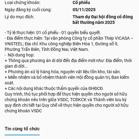
Loại chứng khoán:
Cổ phiếu
Ngày đăng ký cuối cùng:
05/11/2025
Lý do mục đích:
Tham dự Đại hội đồng cổ đông
bất thường năm 2025
- Tỷ lệ thực hiện: 01 cổ phiếu - 01 quyền biểu quyết.
- Địa điểm thực hiện: Tại văn phòng Công ty cổ phần Thép VICASA –
VNSTEEL; Địa chỉ: Khu công nghiệp Biên Hòa 1, Đường số 9,
Phường Trấn Biên, Tỉnh Đồng Nai, Việt Nam.
- Nội dung họp:
+ Thông qua phương án di dời đến địa điểm mới như: Địa điểm, thời
gian di dời...
+ Phương án xử lý hàng hóa, nguyên vật liệu tồn kho, tài sản.
+ Miễn nhiệm và bổ nhiệm thành viên Hội đồng quản trị, Ban kiểm
soát.
+ Các nội dung khác thuộc thẩm quyển của ĐHĐCĐ.
Quy trình, thủ tục phối hợp để thực hiện quyền cho người sở hữu
chứng khoán nêu trên giữa VSDC, TCĐKCK và Thành viên lưu ký
quy định chi tiết tại Quy chế về thực hiện quyền cho người sở hữu
chứng khoán VSDC
Tin cùng tổ chức