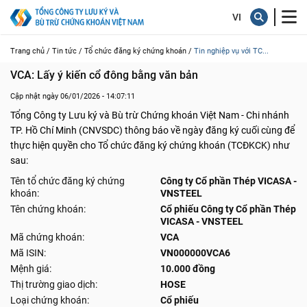
Trang chủ /
Tin tức /
Tổ chức đăng ký chứng khoán /
Tin nghiệp vụ với TC...
VCA: Lấy ý kiến cổ đông bằng văn bản
Cập nhật ngày 06/01/2026 - 14:07:11
Tổng Công ty Lưu ký và Bù trừ Chứng khoán Việt Nam - Chi nhánh
TP. Hồ Chí Minh (CNVSDC) thông báo về ngày đăng ký cuối cùng để
thực hiện quyền cho Tổ chức đăng ký chứng khoán (TCĐKCK) như
sau:
Tên tổ chức đăng ký chứng
Công ty Cổ phần Thép VICASA -
khoán:
VNSTEEL
Tên chứng khoán:
Cổ phiếu Công ty Cổ phần Thép
VICASA - VNSTEEL
Mã chứng khoán:
VCA
Mã ISIN:
VN000000VCA6
Mệnh giá:
10.000 đồng
Thị trường giao dịch:
HOSE
Loại chứng khoán:
Cổ phiếu