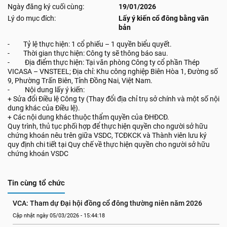
Ngày đăng ký cuối cùng:
19/01/2026
Lý do mục đích:
Lấy ý kiến cổ đông bằng văn
bản
- Tỷ lệ thực hiện: 1 cổ phiếu – 1 quyền biểu quyết.
- Thời gian thực hiện: Công ty sẽ thông báo sau.
- Địa điểm thực hiện: Tại văn phòng Công ty cổ phần Thép
VICASA – VNSTEEL; Địa chỉ: Khu công nghiệp Biên Hòa 1, Đường số
9, Phường Trấn Biên, Tỉnh Đồng Nai, Việt Nam.
- Nội dung lấy ý kiến:
+ Sửa đổi Điều lệ Công ty (Thay đổi địa chỉ trụ sở chính và một số nội
dung khác của Điều lệ).
+ Các nội dung khác thuộc thẩm quyền của ĐHĐCĐ.
Quy trình, thủ tục phối hợp để thực hiện quyền cho người sở hữu
chứng khoán nêu trên giữa VSDC, TCĐKCK và Thành viên lưu ký
quy định chi tiết tại Quy chế về thực hiện quyền cho người sở hữu
chứng khoán VSDC
Tin cùng tổ chức
VCA: Tham dự Đại hội đồng cổ đông thường niên năm 2026
Cập nhật ngày 05/03/2026 - 15:44:18