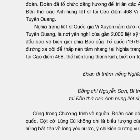
đoàn. Đoàn đã tổ chức dâng hương để tri ân các An
Đền thờ các Anh hùng liệt sĩ tại Cao điểm 468 Vị 
Tuyên Quang.
Nghĩa trang liệt sĩ Quốc gia Vị Xuyên nằm dưới ch
Tuyên Quang, là nơi yên nghỉ của gần 2.000 liệt sỹ
đấu bảo vệ biên giới phía Bắc của Tổ quốc (197
đường xa xôi để thắp nén tâm nhang tại Nghĩa trang
tại Cao điểm 468, thể hiện lòng thành kính, biết ơn tớ
Đoàn đi thăm viếng Nghĩa
Đồng chí Nguyễn Sơn, Bí th
tại Đền thờ các Anh hùng liệt sĩ
Cũng trong Chương trình về nguồn, Đoàn cán bộ
quốc. Cột cờ Lũng Cú không chỉ là biểu tượng củ
hứng bất tận về lòng yêu nước, ý chí kiên cường v