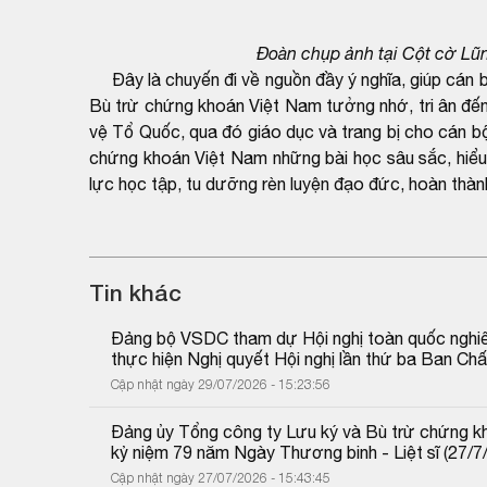
Đoàn chụp ảnh tại Cột cờ Lũ
Đây là chuyến đi về nguồn đầy ý nghĩa, giúp cán b
Bù trừ chứng khoán Việt Nam tưởng nhớ, tri ân đến
vệ Tổ Quốc, qua đó giáo dục và trang bị cho cán b
chứng khoán Việt Nam những bài học sâu sắc, hiểu 
lực học tập, tu dưỡng rèn luyện đạo đức, hoàn thàn
Tin khác
Đảng bộ VSDC tham dự Hội nghị toàn quốc nghiên c
thực hiện Nghị quyết Hội nghị lần thứ ba Ban C
Cập nhật ngày 29/07/2026 - 15:23:56
Đảng ủy Tổng công ty Lưu ký và Bù trừ chứng kh
kỷ niệm 79 năm Ngày Thương binh - Liệt sĩ (27/7
Cập nhật ngày 27/07/2026 - 15:43:45