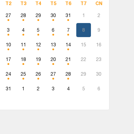
T2
T3
T4
T5
T6
T7
CN
27
28
29
30
31
1
2
3
4
5
6
7
8
9
10
11
12
13
14
15
16
17
18
19
20
21
22
23
24
25
26
27
28
29
30
31
1
2
3
4
5
6