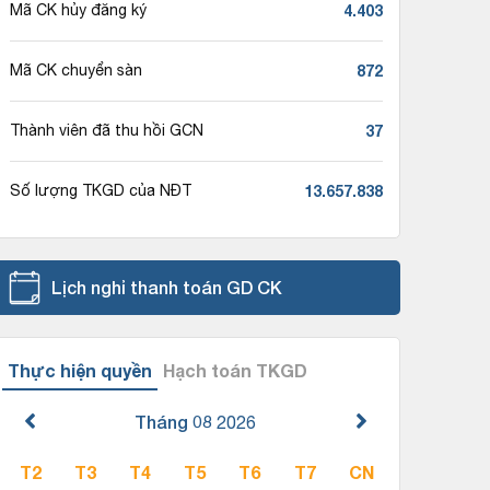
4.403
Mã CK hủy đăng ký
872
Mã CK chuyển sàn
37
Thành viên đã thu hồi GCN
13.657.838
Số lượng TKGD của NĐT
Lịch nghỉ thanh toán GD CK
Thực hiện quyền
Hạch toán TKGD
Tháng 08
2026
T2
T3
T4
T5
T6
T7
CN