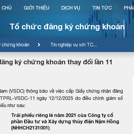
 CHỦ
GIỚI THIỆU
DỊCH VỤ
TIN TỨC
PHÁ
Tổ chức đăng ký chứng khoán
ý chứng khoán
Tin nghiệp vụ với TC...
ng ký chứng khoán thay đổi lần 11
Nam (VSDC) thông báo về việc cấp Giấy chứng nhận đăng
NTPRL-VSDC-11 ngày 12/12/2025 do điều chỉnh giảm số
hiếu như sau:
Trái phiếu riêng lẻ năm 2021 của Công ty cổ
phần Đầu tư và Xây dựng thủy điện Nậm Hồng
(NHHCH2131001)