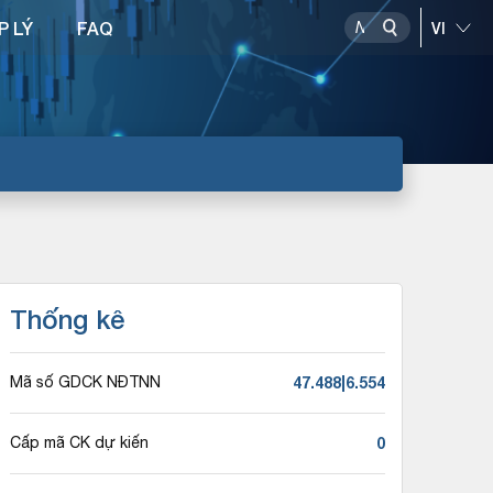
P LÝ
FAQ
Thống kê
47.488|6.554
Mã số GDCK NĐTNN
0
Cấp mã CK dự kiến