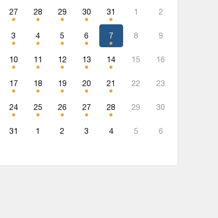
27
28
29
30
31
1
2
3
4
5
6
7
8
9
10
11
12
13
14
15
16
17
18
19
20
21
22
23
24
25
26
27
28
29
30
31
1
2
3
4
5
6