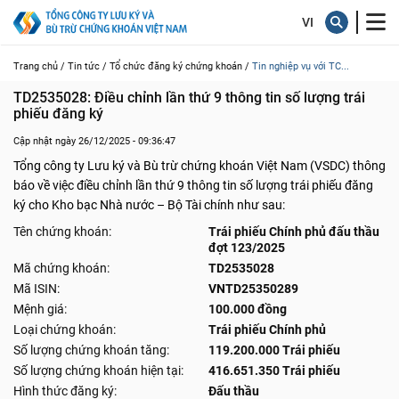
Trang chủ /
Tin tức /
Tổ chức đăng ký chứng khoán /
Tin nghiệp vụ với TC...
TD2535028: Điều chỉnh lần thứ 9 thông tin số lượng trái 
phiếu đăng ký
Cập nhật ngày 26/12/2025 - 09:36:47
Tổng công ty Lưu ký và Bù trừ chứng khoán Việt Nam (VSDC) thông
báo về việc điều chỉnh lần thứ 9 thông tin số lượng trái phiếu đăng
ký cho Kho bạc Nhà nước – Bộ Tài chính như sau:
Tên chứng khoán:
Trái phiếu Chính phủ đấu thầu
đợt 123/2025
Mã chứng khoán:
TD2535028
Mã ISIN:
VNTD25350289
Mệnh giá:
100.000 đồng
Loại chứng khoán:
Trái phiếu Chính phủ
Số lượng chứng khoán tăng:
119.200.000 Trái phiếu
Số lượng chứng khoán hiện tại:
416.651.350 Trái phiếu
Hình thức đăng ký:
Đấu thầu