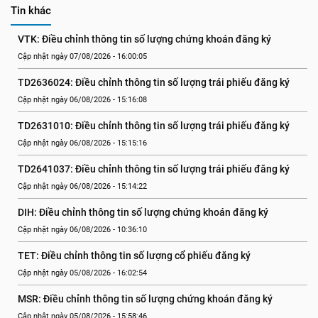
Tin khác
VTK: Điều chỉnh thông tin số lượng chứng khoán đăng ký
Cập nhật ngày 07/08/2026 - 16:00:05
TD2636024: Điều chỉnh thông tin số lượng trái phiếu đăng ký
Cập nhật ngày 06/08/2026 - 15:16:08
TD2631010: Điều chỉnh thông tin số lượng trái phiếu đăng ký
Cập nhật ngày 06/08/2026 - 15:15:16
TD2641037: Điều chỉnh thông tin số lượng trái phiếu đăng ký
Cập nhật ngày 06/08/2026 - 15:14:22
DIH: Điều chỉnh thông tin số lượng chứng khoán đăng ký
Cập nhật ngày 06/08/2026 - 10:36:10
TET: Điều chỉnh thông tin số lượng cổ phiếu đăng ký
Cập nhật ngày 05/08/2026 - 16:02:54
MSR: Điều chỉnh thông tin số lượng chứng khoán đăng ký
Cập nhật ngày 05/08/2026 - 15:58:46