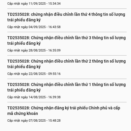
Cập nhật ngày 11/09/2025 - 15:34:34
TD2535028: chứng nhận điều chỉnh lần thứ 4 thông tin số lượng 
trái phiếu đăng ký
Cập nhật ngày 04/09/2025 - 16:43:58
TD2535028: Chứng nhận điều chỉnh lần thứ 3 thông tin số lượng 
trái phiếu đăng ký
Cập nhật ngày 28/08/2025 - 16:35:09
TD2535028: Chứng nhận điều chỉnh lần thứ 2 thông tin số lượng 
trái phiếu đăng ký
Cập nhật ngày 22/08/2025 - 09:55:16
TD2535028: Chứng nhận điều chỉnh lần thứ 1 thông tin số lượng 
trái phiếu đăng ký
Cập nhật ngày 14/08/2025 - 16:39:38
TD2535028: Chứng nhận đăng ký trái phiếu Chính phủ và cấp 
mã chứng khoán
Cập nhật ngày 07/08/2025 - 15:48:28