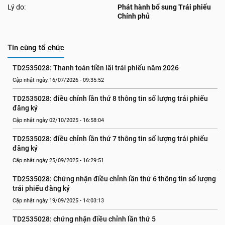
Lý do:
Phát hành bổ sung Trái phiếu
Chính phủ
Tin cùng tổ chức
TD2535028: Thanh toán tiền lãi trái phiếu năm 2026
Cập nhật ngày 16/07/2026 - 09:35:52
TD2535028: điều chỉnh lần thứ 8 thông tin số lượng trái phiếu 
đăng ký
Cập nhật ngày 02/10/2025 - 16:58:04
TD2535028: điều chỉnh lần thứ 7 thông tin số lượng trái phiếu 
đăng ký
Cập nhật ngày 25/09/2025 - 16:29:51
TD2535028: Chứng nhận điều chỉnh lần thứ 6 thông tin số lượng 
trái phiếu đăng ký
Cập nhật ngày 19/09/2025 - 14:03:13
TD2535028: chứng nhận điều chỉnh lần thứ 5