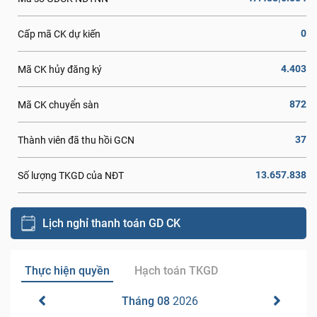
0
Cấp mã CK dự kiến
4.403
Mã CK hủy đăng ký
872
Mã CK chuyển sàn
37
Thành viên đã thu hồi GCN
13.657.838
Số lượng TKGD của NĐT
Lịch nghỉ thanh toán GD CK
Thực hiện quyền
Hạch toán TKGD
Tháng 08
2026