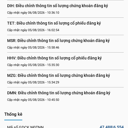
DIH: Điều chỉnh thông tin số lượng chứng khoán đăng ký
Cập nhật ngày 06/08/2026 - 10:36:10
TET: Điều chỉnh thông tin số lượng cổ phiếu đăng ký
Cập nhật ngày 05/08/2026 - 16:02:54
MSR: Điều chỉnh thông tin số lượng chứng khoán đăng ký
Cập nhật ngày 05/08/2026 - 15:58:46
HHV: Điều chỉnh thông tin số lượng cổ phiếu đăng ký
Cập nhật ngày 05/08/2026 - 15:35:30
MZG: Điều chỉnh thông tin số lượng chứng khoán đăng ký
Cập nhật ngày 05/08/2026 - 15:34:29
DMN: Điều chỉnh thông tin số lượng chứng khoán đăng ký
Cập nhật ngày 05/08/2026 - 10:45:50
Thống kê
47.488|6.554
Mã số GDCK NĐTNN