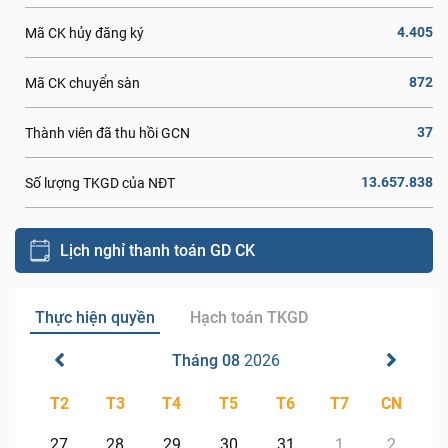
4.405
Mã CK hủy đăng ký
872
Mã CK chuyển sàn
37
Thành viên đã thu hồi GCN
13.657.838
Số lượng TKGD của NĐT
Lịch nghỉ thanh toán GD CK
Thực hiện quyền
Hạch toán TKGD
Tháng 08
2026
T2
T3
T4
T5
T6
T7
CN
27
28
29
30
31
1
2