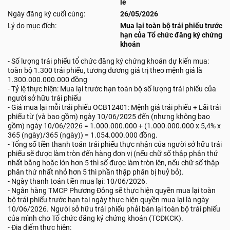
lẻ
Ngày đăng ký cuối cùng:
26/05/2026
Lý do mục đích:
Mua lại toàn bộ trái phiếu trước
hạn của Tổ chức đăng ký chứng
khoán
- Số lượng trái phiếu tổ chức đăng ký chứng khoán dự kiến mua:
toàn bộ 1.300 trái phiếu, tương đương giá trị theo mệnh giá là
1.300.000.000.000 đồng
- Tỷ lệ thực hiện: Mua lại trước hạn toàn bộ số lượng trái phiếu của
người sở hữu trái phiếu
- Giá mua lại mỗi trái phiếu OCB12401: Mệnh giá trái phiếu + Lãi trái
phiếu từ (và bao gồm) ngày 10/06/2025 đến (nhưng không bao
gồm) ngày 10/06/2026 = 1.000.000.000 + (1.000.000.000 x 5,4% x
365 (ngày)/365 (ngày)) = 1.054.000.000 đồng.
- Tổng số tiền thanh toán trái phiếu thực nhận của người sở hữu trái
phiếu sẽ được làm tròn đến hàng đơn vị (nếu chữ số thập phân thứ
nhất bằng hoặc lớn hơn 5 thì số được làm tròn lên, nếu chữ số thập
phân thứ nhất nhỏ hơn 5 thì phần thập phân bị huỷ bỏ).
- Ngày thanh toán tiền mua lại: 10/06/2026.
- Ngân hàng TMCP Phương Đông sẽ thực hiện quyền mua lại toàn
bộ trái phiếu trước hạn tại ngày thực hiện quyền mua lại là ngày
10/06/2026. Người sở hữu trái phiếu phải bán lại toàn bộ trái phiếu
của mình cho Tổ chức đăng ký chứng khoán (TCĐKCK).
- Địa điểm thực hiện: