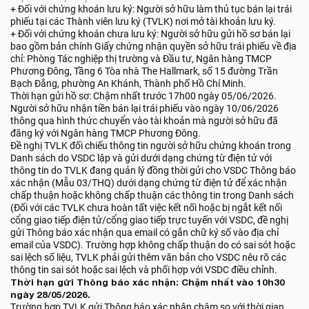
+ Đối với chứng khoán lưu ký: Người sở hữu làm thủ tục bán lại trái
phiếu tại các Thành viên lưu ký (TVLK) nơi mở tài khoản lưu ký.
+ Đối với chứng khoán chưa lưu ký: Người sở hữu gửi hồ sơ bán lại
bao gồm bản chính Giấy chứng nhận quyền sở hữu trái phiếu về địa
chỉ: Phòng Tác nghiệp thị trường và Đầu tư, Ngân hàng TMCP
Phương Đông, Tầng 6 Tòa nhà The Hallmark, số 15 đường Trần
Bạch Đằng, phường An Khánh, Thành phố Hồ Chí Minh.
Thời hạn gửi hồ sơ: Chậm nhất trước 17h00 ngày 05/06/2026.
Người sở hữu nhận tiền bán lại trái phiếu vào ngày 10/06/2026
thông qua hình thức chuyển vào tài khoản mà người sở hữu đã
đăng ký với Ngân hàng TMCP Phương Đông.
Đề nghị TVLK đối chiếu thông tin người sở hữu chứng khoán trong
Danh sách do VSDC lập và gửi dưới dạng chứng từ điện tử với
thông tin do TVLK đang quản lý đồng thời gửi cho VSDC Thông báo
xác nhận (Mẫu 03/THQ) dưới dạng chứng từ điện tử để xác nhận
chấp thuận hoặc không chấp thuận các thông tin trong Danh sách
(Đối với các TVLK chưa hoàn tất việc kết nối hoặc bị ngắt kết nối
cổng giao tiếp điện tử/cổng giao tiếp trực tuyến với VSDC, đề nghị
gửi Thông báo xác nhận qua email có gắn chữ ký số vào địa chỉ
email của VSDC). Trường hợp không chấp thuận do có sai sót hoặc
sai lệch số liệu, TVLK phải gửi thêm văn bản cho VSDC nêu rõ các
thông tin sai sót hoặc sai lệch và phối hợp với VSDC điều chỉnh.
Thời hạn gửi Thông báo xác nhận: Chậm nhất vào 10h30
ngày 28/05/2026.
Trường hợp TVLK gửi Thông báo xác nhận chậm so với thời gian