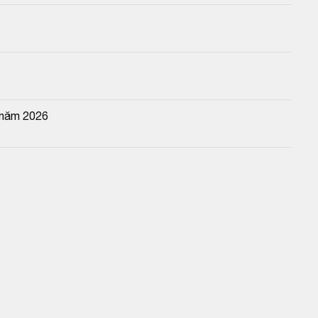
 năm 2026