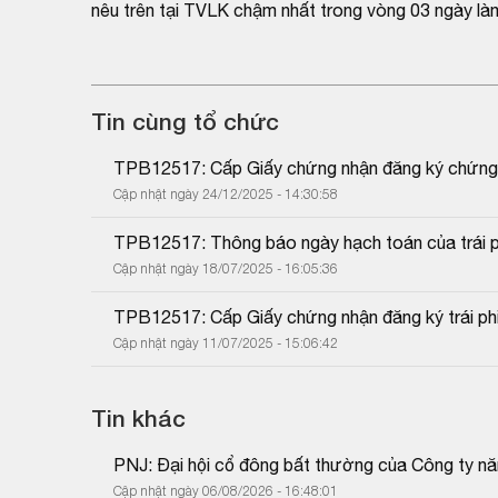
nêu trên tại TVLK chậm nhất trong vòng 03 ngày làm
Tin cùng tổ chức
TPB12517: Cấp Giấy chứng nhận đăng ký chứng k
Cập nhật ngày 24/12/2025 - 14:30:58
TPB12517: Thông báo ngày hạch toán của trái p
Cập nhật ngày 18/07/2025 - 16:05:36
TPB12517: Cấp Giấy chứng nhận đăng ký trái ph
Cập nhật ngày 11/07/2025 - 15:06:42
Tin khác
PNJ: Đại hội cổ đông bất thường của Công ty n
Cập nhật ngày 06/08/2026 - 16:48:01