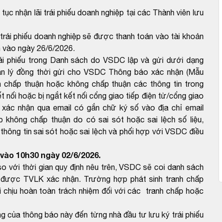
 tục nhận lãi trái phiếu doanh nghiệp tại các Thành viên lưu
ãi trái phiếu doanh nghiệp sẽ được thanh toán vào tài khoản
 vào ngày 26/6/2026.
rái phiếu trong Danh sách do VSDC lập và gửi dưới dạng
ản lý đồng thời gửi cho VSDC Thông báo xác nhận (Mẫu
 chấp thuận hoặc không chấp thuận các thông tin trong
 nối hoặc bị ngắt kết nối cổng giao tiếp điện tử/cổng giao
 xác nhận qua email có gắn chữ ký số vào địa chỉ email
hông chấp thuận do có sai sót hoặc sai lệch số liệu,
ông tin sai sót hoặc sai lệch và phối hợp với VSDC điều
vào 10h30 ngày 02/6/2026.
với thời gian quy định nêu trên, VSDC sẽ coi danh sách
được TVLK xác nhận. Trường hợp phát sinh tranh chấp
 chịu hoàn toàn trách nhiệm đối với các tranh chấp hoặc
ng của thông báo này đến từng nhà đầu tư lưu ký trái phiếu