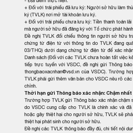
- Địa điểm thực hiện:
+ Đối với trái phiếu đã lưu ký: Người sở hữu làm thủ
ký (TVLK) nơi mở tài khoản lưu ký.
+ Đối với trái phiếu chưa lưu ký: Tiền thanh toán l
mà người sở hữu đã đăng ký với Tổ chức phát hành
Đề nghị TVLK đối chiếu thông tin người sở hữu t
chứng từ điện tử với thông tin do TVLK đang qu
03/THQ) dưới dạng chứng từ điện tử để xác nhận
Danh sách (Đối với các TVLK chưa hoàn tất việc kết
tiếp trực tuyến với VSDC, đề nghị gửi Thông báo
thongbaoxacnhan@vsd.vn của VSDC). Trường hợp k
TVLK phải gửi thêm văn bản cho VSDC nêu rõ các th
chỉnh.
Thời hạn gửi Thông báo xác nhận: Chậm nhất 
Trường hợp TVLK gửi Thông báo xác nhận chậm so 
do VSDC cung cấp cho TVLK là chính xác và đã 
hoặc gây thiệt hại cho người sở hữu, TVLK sẽ phải
thiệt hại phát sinh cho người sở hữu.
Đề nghị các TVLK thông báo đầy đủ, chi tiết nội du