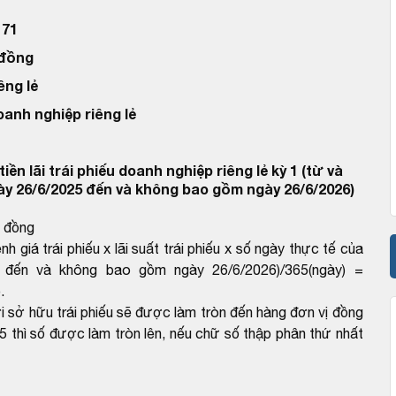
171
 đồng
êng lẻ
oanh nghiệp riêng lẻ
iền lãi trái phiếu doanh nghiệp riêng lẻ kỳ 1 (từ và
y 26/6/2025 đến và không bao gồm ngày 26/6/2026)
0 đồng
 giá trái phiếu x lãi suất trái phiếu x số ngày thực tế của
5 đến và không bao gồm ngày 26/6/2026)/365(ngày) =
.
ời sở hữu trái phiếu sẽ được làm tròn đến hàng đơn vị đồng
5 thì số được làm tròn lên, nếu chữ số thập phân thứ nhất