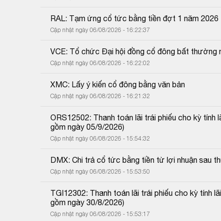
RAL: Tạm ứng cổ tức bằng tiền đợt 1 năm 2026
Cập nhật ngày 06/08/2026 - 16:22:37
VCE: Tổ chức Đại hội đồng cổ đông bất thường 
Cập nhật ngày 06/08/2026 - 16:22:02
XMC: Lấy ý kiến cổ đông bằng văn bản
Cập nhật ngày 06/08/2026 - 16:21:32
ORS12502: Thanh toán lãi trái phiếu cho kỳ tính 
gồm ngày 05/9/2026)
Cập nhật ngày 06/08/2026 - 15:54:32
DMX: Chi trả cổ tức bằng tiền từ lợi nhuận sau
Cập nhật ngày 06/08/2026 - 15:53:50
TGI12302: Thanh toán lãi trái phiếu cho kỳ tính 
gồm ngày 30/8/2026)
Cập nhật ngày 06/08/2026 - 15:53:17