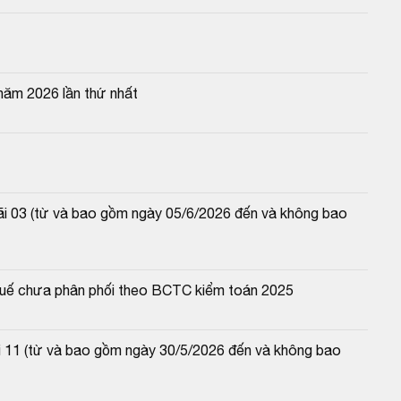
năm 2026 lần thứ nhất
lãi 03 (từ và bao gồm ngày 05/6/2026 đến và không bao 
 thuế chưa phân phối theo BCTC kiểm toán 2025
lãi 11 (từ và bao gồm ngày 30/5/2026 đến và không bao 