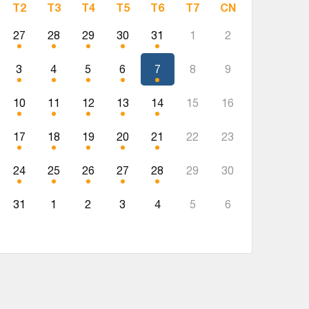
T2
T3
T4
T5
T6
T7
CN
27
28
29
30
31
1
2
3
4
5
6
7
8
9
10
11
12
13
14
15
16
17
18
19
20
21
22
23
24
25
26
27
28
29
30
31
1
2
3
4
5
6