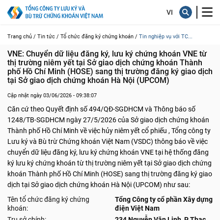
Trang chủ /
Tin tức /
Tổ chức đăng ký chứng khoán /
Tin nghiệp vụ với TC...
VNE: Chuyển dữ liệu đăng ký, lưu ký chứng khoán VNE từ 
thị trường niêm yết tại Sở giao dịch chứng khoán Thành 
phố Hồ Chí Minh (HOSE) sang thị trường đăng ký giao dịch 
tại Sở giao dịch chứng khoán Hà Nội (UPCOM)
Cập nhật ngày 03/06/2026 - 09:38:07
Căn cứ theo Quyết định số 494/QĐ-SGDHCM và Thông báo số
1248/TB-SGDHCM ngày 27/5/2026 của Sở giao dịch chứng khoán
Thành phố Hồ Chí Minh về việc hủy niêm yết cổ phiếu , Tổng công ty
Lưu ký và Bù trừ Chứng khoán Việt Nam (VSDC) thông báo về việc
chuyển dữ liệu đăng ký, lưu ký chứng khoán VNE tại hệ thống đăng
ký lưu ký chứng khoán từ thị trường niêm yết tại Sở giao dịch chứng
khoán Thành phố Hồ Chí Minh (HOSE) sang thị trường đăng ký giao
dịch tại Sở giao dịch chứng khoán Hà Nội (UPCOM) như sau:
Tên tổ chức đăng ký chứng
Tổng Công ty cổ phần Xây dựng
khoán:
điện Việt Nam
Trụ sở chính:
234 Nguyễn Văn Linh, P, Thạc