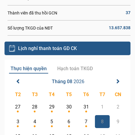
37
Thành viên đã thu hồi GCN
13.657.838
Số lượng TKGD của NĐT
Lịch nghỉ thanh toán GD CK
Thực hiện quyền
Hạch toán TKGD
Tháng 08
2026
T2
T3
T4
T5
T6
T7
CN
27
28
29
30
31
1
2
3
4
5
6
7
8
9