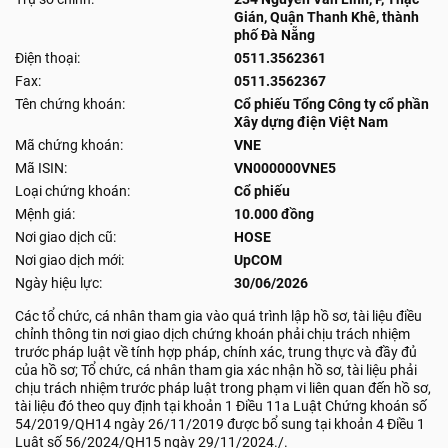
Gián, Quận Thanh Khê, thành
phố Đà Nẵng
Điện thoại:
0511.3562361
Fax:
0511.3562367
Tên chứng khoán:
Cổ phiếu Tổng Công ty cổ phần
Xây dựng điện Việt Nam
Mã chứng khoán:
VNE
Mã ISIN:
VN000000VNE5
Loại chứng khoán:
Cổ phiếu
Mệnh giá:
10.000 đồng
Nơi giao dịch cũ:
HOSE
Nơi giao dịch mới:
UpCOM
Ngày hiệu lực:
30/06/2026
Các tổ chức, cá nhân tham gia vào quá trình lập hồ sơ, tài liệu điều
chỉnh thông tin nơi giao dịch chứng khoán phải chịu trách nhiệm
trước pháp luật về tính hợp pháp, chính xác, trung thực và đầy đủ
của hồ sơ; Tổ chức, cá nhân tham gia xác nhận hồ sơ, tài liệu phải
chịu trách nhiệm trước pháp luật trong phạm vi liên quan đến hồ sơ,
tài liệu đó theo quy định tại khoản 1 Điều 11a Luật Chứng khoán số
54/2019/QH14 ngày 26/11/2019 được bổ sung tại khoản 4 Điều 1
Luật số 56/2024/QH15 ngày 29/11/2024./.