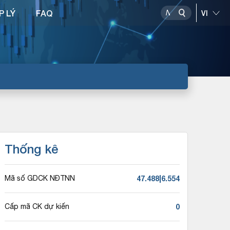
P LÝ
FAQ
Thống kê
47.488|6.554
Mã số GDCK NĐTNN
0
Cấp mã CK dự kiến