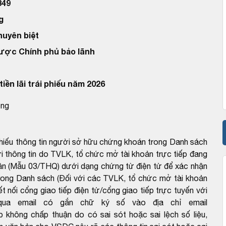
349
g
huyên biệt
được Chính phủ bảo lãnh
iền lãi trái phiếu năm 2026
ồng
chiếu thông tin người sở hữu chứng khoán trong Danh sách
 thông tin do TVLK, tổ chức mở tài khoản trực tiếp đang
ận (Mẫu 03/THQ) dưới dạng chứng từ điện tử để xác nhận
rong Danh sách (Đối với các TVLK, tổ chức mở tài khoản
ết nối cổng giao tiếp điện tử/cổng giao tiếp trực tuyến với
ua email có gắn chữ ký số vào địa chỉ email
hông chấp thuận do có sai sót hoặc sai lệch số liệu,