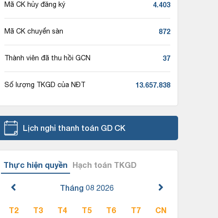
4.403
Mã CK hủy đăng ký
872
Mã CK chuyển sàn
37
Thành viên đã thu hồi GCN
13.657.838
Số lượng TKGD của NĐT
Lịch nghỉ thanh toán GD CK
Thực hiện quyền
Hạch toán TKGD
Tháng 08
2026
T2
T3
T4
T5
T6
T7
CN