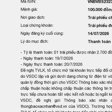
Mã ISIN:
VNBVBS232
Mệnh giá:
100.000 đồn
Nơi giao dịch:
Trái phiếu c
Loại chứng khoán:
Trái phiếu 
Ngày đăng ký cuối cùng:
14/07/2026
Lý do mục đích:
Thanh toán t
- Tỷ lệ thanh toán: 01 trái phiếu được nhận 2.700 đ
- Ngày thanh toán: 19/7/2026
- Ngày thực thanh toán: 20/7/2026
Đề nghị TVLK, tổ chức mở tài khoản trực tiếp đối 
do VSDC lập và gửi dưới dạng chứng từ điện tử với
quản lý đồng thời gửi cho VSDC Thông báo xác nh
chấp thuận hoặc không chấp thuận các thông tin t
trực tiếp chưa hoàn tất việc kết nối hoặc bị ngắt k
VSDC, đề nghị gửi Thông báo xác nhận q
thongbaoxacnhan@vsd.vn của VSDC). Trường hợp k