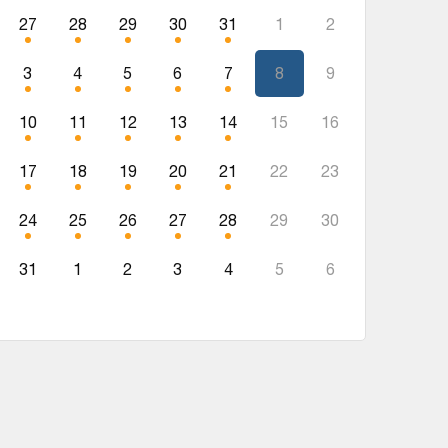
27
28
29
30
31
1
2
3
4
5
6
7
8
9
10
11
12
13
14
15
16
17
18
19
20
21
22
23
24
25
26
27
28
29
30
31
1
2
3
4
5
6