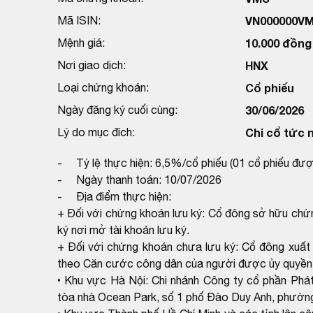
Mã ISIN:
VN000000V
Mệnh giá:
10.000 đồng
Nơi giao dịch:
HNX
Loại chứng khoán:
Cổ phiếu
Ngày đăng ký cuối cùng:
30/06/2026
Lý do mục đích:
Chi cổ tức 
- Tỷ lệ thực hiện: 6,5%/cổ phiếu (01 cổ phiếu đư
- Ngày thanh toán: 10/07/2026
- Địa điểm thực hiện:
+ Đối với chứng khoán lưu ký: Cổ đông sở hữu chứn
ký nơi mở tài khoản lưu ký.
+ Đối với chứng khoán chưa lưu ký: Cổ đông xuất
theo Căn cước công dân của người được ủy quyền kh
• Khu vực Hà Nội: Chi nhánh Công ty cổ phần Phát 
tòa nhà Ocean Park, số 1 phố Đào Duy Anh, phường