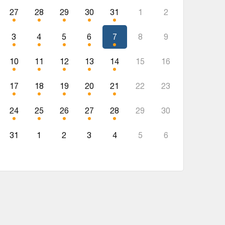
27
28
29
30
31
1
2
3
4
5
6
7
8
9
10
11
12
13
14
15
16
17
18
19
20
21
22
23
24
25
26
27
28
29
30
31
1
2
3
4
5
6