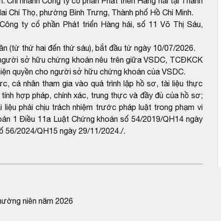
n: Chi nhánh Công ty cổ phần Phát triển Hàng hải tại Thành
 Mai Chí Thọ, phường Bình Trưng, Thành phố Hồ Chí Minh.
Công ty cổ phần Phát triển Hàng hải, số 11 Võ Thị Sáu,
ần (từ thứ hai đến thứ sáu), bắt đầu từ ngày 10/07/2026.
ho người sở hữu chứng khoán nêu trên giữa VSDC, TCĐKCK
c hiện quyền cho người sở hữu chứng khoán của VSDC.
, cá nhân tham gia vào quá trình lập hồ sơ, tài liệu thực
 tính hợp pháp, chính xác, trung thực và đầy đủ của hồ sơ;
 liệu phải chịu trách nhiệm trước pháp luật trong phạm vi
i khoản 1 Điều 11a Luật Chứng khoán số 54/2019/QH14 ngày
số 56/2024/QH15 ngày 29/11/2024./.
thường niên năm 2026