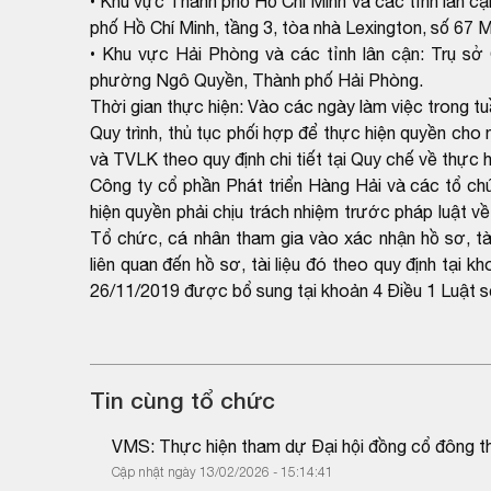
• Khu vực Thành phố Hồ Chí Minh và các tỉnh lân cậ
phố Hồ Chí Minh, tầng 3, tòa nhà Lexington, số 67
• Khu vực Hải Phòng và các tỉnh lân cận: Trụ sở 
phường Ngô Quyền, Thành phố Hải Phòng.
Thời gian thực hiện: Vào các ngày làm việc trong tu
Quy trình, thủ tục phối hợp để thực hiện quyền c
và TVLK theo quy định chi tiết tại Quy chế về thự
Công ty cổ phần Phát triển Hàng Hải và các tổ chức
hiện quyền phải chịu trách nhiệm trước pháp luật về
Tổ chức, cá nhân tham gia vào xác nhận hồ sơ, tài
liên quan đến hồ sơ, tài liệu đó theo quy định tạ
26/11/2019 được bổ sung tại khoản 4 Điều 1 Luật 
Tin cùng tổ chức
VMS: Thực hiện tham dự Đại hội đồng cổ đông 
Cập nhật ngày 13/02/2026 - 15:14:41