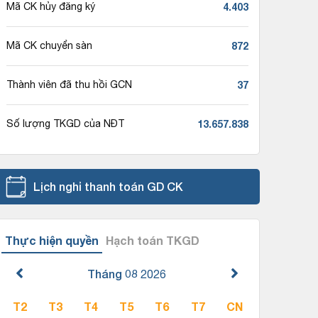
4.403
Mã CK hủy đăng ký
872
Mã CK chuyển sàn
37
Thành viên đã thu hồi GCN
13.657.838
Số lượng TKGD của NĐT
Lịch nghỉ thanh toán GD CK
Thực hiện quyền
Hạch toán TKGD
Tháng 08
2026
T2
T3
T4
T5
T6
T7
CN