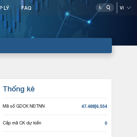
P LÝ
FAQ
Thống kê
47.488|6.554
Mã số GDCK NĐTNN
0
Cấp mã CK dự kiến