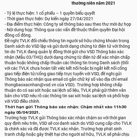
thường niên năm 2021
- Tỷ lệ thực hiện: 1 cổ phiếu – 1 quyền biểu quyết
- Thời gian thực hiện: Dự kiến ngày 27/04/2021
- Địa điểm thực hiện: Công ty sẽ thông báo sau theo thư mời dự họp
- Nội dung họp: Thông qua các vấn đề thuộc thẩm quyền Đại hội
đồng cổ đông.
Đề nghị TVLK đối chiếu thông tin người sở hữu chứng khoán trong
Danh sách do VSD lập và gửi dưới dạng chứng từ điện tử với thông
tin do TVLK đang quản lý đồng thời gửi cho VSD Thông báo xác
nhận (Mẫu 03/THQ) dưới dạng chứng từ điện tử để xác nhận chấp
thuận hoặc không chấp thuận các thông tin trong Danh sách (Đối
với các TVLK chưa hoàn tất việc kết nối hoặc bị ngắt kết nối cổng
giao tiếp điện tử/cổng giao tiếp trực tuyến với VSD, đề nghị gửi
Thông báo xác nhận qua email có gắn chữ ký số vào địa chỉ email
thongbaoxacnhan@vsd.vn của VSD). Trường hợp không chấp
thuận do có sai sót hoặc sai lệch số liệu, TVLK phải gửi thêm văn
bản cho VSD nêu rõ các thông tin sai sót hoặc sai lệch và phối hợp
với VSD điều chỉnh.
Thời hạn gửi Thông báo xác nhận: Chậm nhất vào 11h30
ngày 05/04/2021.
Trường hợp TVLK gửi Thông báo xác nhận chậm so với thời gian
quy định nêu trên, VSD sẽ coi danh sách do VSD cung cấp cho TVLK
là chính xác và đã được TVLK xác nhận. Trường hợp phát sinh
tranh chấp hoặc gây thiệt hại cho người sở hữu, TVLK sẽ phải chịu