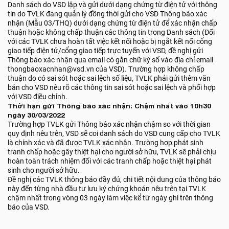
Danh sách do VSD lập và gửi dưới dạng chứng từ điện tử với thông
tin do TVLK đang quản lý đồng thời gửi cho VSD Thông báo xác
nhận (Mẫu 03/THQ) dưới dạng chứng từ điện tử để xác nhận chấp
thuận hoặc không chấp thuận các thông tin trong Danh sách (Đối
với các TVLK chưa hoàn tất việc kết nối hoặc bị ngắt kết nối cổng
giao tiếp điện tử/cổng giao tiếp trực tuyến với VSD, đề nghị gửi
Thông báo xác nhận qua email có gắn chữ ký số vào địa chỉ email
thongbaoxacnhan@vsd.vn của VSD). Trường hợp không chấp
thuận do có sai sót hoặc sai lệch số liệu, TVLK phải gửi thêm văn
bản cho VSD nêu rõ các thông tin sai sót hoặc sai lệch và phối hợp
với VSD điều chỉnh.
Thời hạn gửi Thông báo xác nhận: Chậm nhất vào 10h30
ngày 30/03/2022
Trường hợp TVLK gửi Thông báo xác nhận chậm so với thời gian
quy định nêu trên, VSD sẽ coi danh sách do VSD cung cấp cho TVLK
là chính xác và đã được TVLK xác nhận. Trường hợp phát sinh
tranh chấp hoặc gây thiệt hại cho người sở hữu, TVLK sẽ phải chịu
hoàn toàn trách nhiệm đối với các tranh chấp hoặc thiệt hại phát
sinh cho người sở hữu.
Đề nghị các TVLK thông báo đầy đủ, chi tiết nội dung của thông báo
này đến từng nhà đầu tư lưu ký chứng khoán nêu trên tại TVLK
chậm nhất trong vòng 03 ngày làm việc kể từ ngày ghi trên thông
báo của VSD.