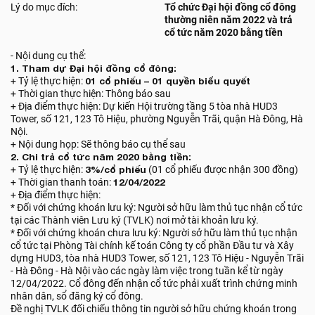
Lý do mục đích:
Tổ chức Đại hội đồng cổ đông
thường niên năm 2022 và trả
cổ tức năm 2020 bằng tiền
- Nội dung cụ thể:
1. Tham dự Đại hội đồng cổ đông:
+ Tỷ lệ thực hiện:
01 cổ phiếu – 01 quyền biểu quyết
+ Thời gian thực hiện: Thông báo sau
+ Địa điểm thực hiện: Dự kiến Hội trường tầng 5 tòa nhà HUD3
Tower, số 121, 123 Tô Hiệu, phường Nguyễn Trãi, quận Hà Đông, Hà
Nội.
+ Nội dung họp: Sẽ thông báo cụ thể sau
2. Chi trả cổ tức năm 2020 bằng tiền:
+ Tỷ lệ thực hiện:
3%/cổ phiếu
(01 cổ phiếu được nhận 300 đồng)
+ Thời gian thanh toán:
12/04/2022
+ Địa điểm thực hiện:
* Đối với chứng khoán lưu ký: Người sở hữu làm thủ tục nhận cổ tức
tại các Thành viên Lưu ký (TVLK) nơi mở tài khoản lưu ký.
* Đối với chứng khoán chưa lưu ký: Người sở hữu làm thủ tục nhận
cổ tức tại Phòng Tài chính kế toán Công ty cổ phần Đầu tư và Xây
dựng HUD3, tòa nhà HUD3 Tower, số 121, 123 Tô Hiệu - Nguyễn Trãi
- Hà Đông - Hà Nội vào các ngày làm việc trong tuần kể từ ngày
12/04/2022. Cổ đông đến nhận cổ tức phải xuất trình chứng minh
nhân dân, sổ đăng ký cổ đông.
Đề nghị TVLK đối chiếu thông tin người sở hữu chứng khoán trong