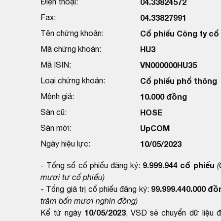
Điện thoại:
04.33824572
Fax:
04.33827991
Tên chứng khoán:
Cổ phiếu Công ty cổ
Mã chứng khoán:
HU3
Mã ISIN:
VN000000HU35
Loại chứng khoán:
Cổ phiếu phổ thông
Mệnh giá:
10.000 đồng
Sàn cũ:
HOSE
Sàn mới:
UpCOM
Ngày hiệu lực:
10/05/2023
9.999.944 cổ phiếu
- Tổng số cổ phiếu đăng ký:
(
mươi tư cổ phiếu)
99.999.440.000 đồ
- Tổng giá trị cổ phiếu đăng ký:
trăm bốn mươi nghìn đồng)
10/05/2023
Kể từ ngày
, VSD sẽ chuyển dữ liệu 