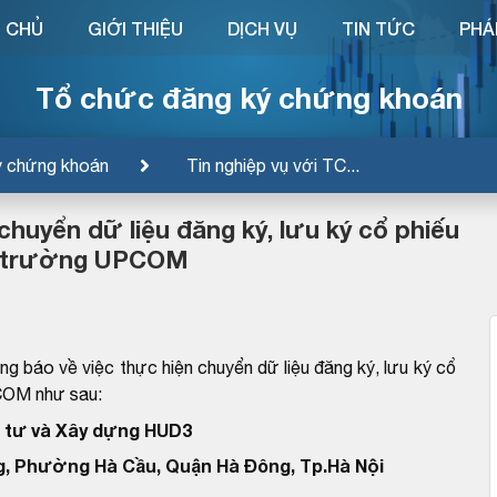
 CHỦ
GIỚI THIỆU
DỊCH VỤ
TIN TỨC
PHÁ
Tổ chức đăng ký chứng khoán
ý chứng khoán
Tin nghiệp vụ với TC...
chuyển dữ liệu đăng ký, lưu ký cổ phiếu
ị trường UPCOM
 báo về việc thực hiện chuyển dữ liệu đăng ký, lưu ký cổ
COM như sau:
 tư và Xây dựng HUD3
, Phường Hà Cầu, Quận Hà Đông, Tp.Hà Nội