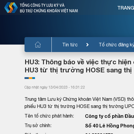
TRANG
Tin tức
Tổ chức đăng k
HU3: Thông báo về việc thực hiện 
HU3 từ thị trường HOSE sang th
Cập nhật ngày 13/04/2023 - 16:31:22
Trung tâm Lưu ký Chứng khoán Việt Nam (VSD) thông
phiếu HU3 từ thị trường HOSE sang thị trường UP
Tên tổ chức phát hành:
Công ty cổ phần Đầu
Trụ sở chính:
Số 40 Lê Hồng Phong