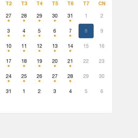
T2
T3
T4
T5
T6
T7
CN
27
28
29
30
31
1
2
3
4
5
6
7
8
9
10
11
12
13
14
15
16
17
18
19
20
21
22
23
24
25
26
27
28
29
30
31
1
2
3
4
5
6