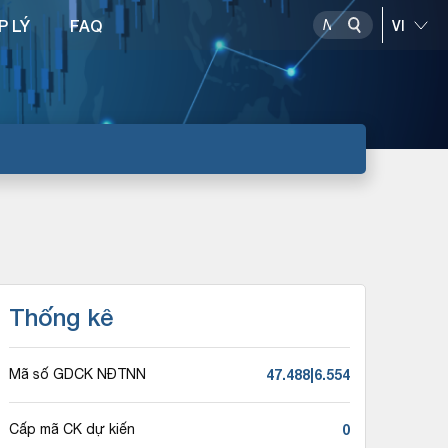
P LÝ
FAQ
Thống kê
47.488|6.554
Mã số GDCK NĐTNN
0
Cấp mã CK dự kiến