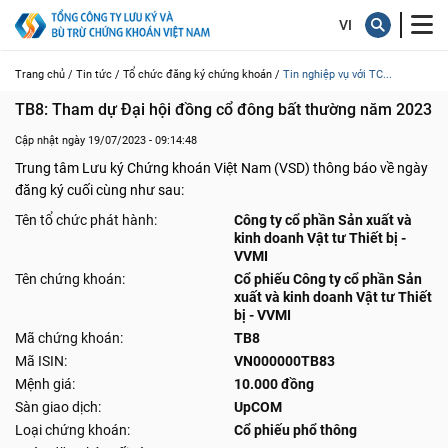
Trang chủ /
Tin tức /
Tổ chức đăng ký chứng khoán /
Tin nghiệp vụ với TC...
TB8: Tham dự Đại hội đồng cổ đông bất thường năm 2023
Cập nhật ngày 19/07/2023 - 09:14:48
Trung tâm Lưu ký Chứng khoán Việt Nam (VSD) thông báo về ngày
đăng ký cuối cùng như sau:
Tên tổ chức phát hành:
Công ty cổ phần Sản xuất và
kinh doanh Vật tư Thiết bị -
VVMI
Tên chứng khoán:
Cổ phiếu Công ty cổ phần Sản
xuất và kinh doanh Vật tư Thiết
bị - VVMI
Mã chứng khoán:
TB8
Mã ISIN:
VN000000TB83
Mệnh giá:
10.000 đồng
Sàn giao dịch:
UpCOM
Loại chứng khoán:
Cổ phiếu phổ thông