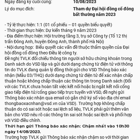
Ngày đăng ký cuối cùng:
10/08/2023
Lý do mục đích:
Tham dự Đại hội đồng cổ đông
bất thường năm 2023
- Tỷ lệ thực hiện: 1:1 (01 cổ phiếu – 01 quyền biểu quyết)
- Thời gian thực hiện: Dự kiến tháng 9 năm 2023
- Địa điểm thực hiện: Hội trường tầng 3, trụ sở Công ty (Tổ 12 thị
trấn Đông Anh, huyện Đông Anh, thành phố Hà Nội)
- Nội dung họp: Biểu quyết các vấn đề thuộc thẩm quyền của Đại
hội đồng cổ đông theo Điều lệ công ty.
Đề nghị TVLK đối chiếu thông tin người sở hữu chứng khoán trong
Danh sách do VSD lập và gửi dưới dạng chứng từ điện tử với thông
tin do TVLK đang quản lý đồng thời gửi cho VSD Thông báo xác
nhận (Mẫu 03/THQ) dưới dạng chứng từ điện tử để xác nhận chấp
thuận hoặc không chấp thuận các thông tin trong Danh sách (Đối
với các TVLK chưa hoàn tất việc kết nối hoặc bị ngắt kết nối cổng
giao tiếp điện tử/cổng giao tiếp trực tuyến với VSD, đề nghị gửi
Thông báo xác nhận qua email có gắn chữ ký số vào địa chỉ email
thongbaoxacnhan@vsd.vn của VSD). Trường hợp không chấp
thuận do có sai sót hoặc sai lệch số liệu, TVLK phải gửi thêm văn
bản cho VSD nêu rõ các thông tin sai sót hoặc sai lệch và phối hợp
với VSD điều chỉnh.
Thời hạn gửi Thông báo xác nhận: Chậm nhất vào 10h30
ngày 14/08/2023.
Trường hợp TVLK gửi Thông báo xác nhận chậm so với thời gian