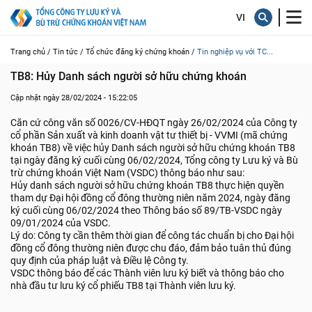
Trang chủ /
Tin tức /
Tổ chức đăng ký chứng khoán /
Tin nghiệp vụ với TC...
TB8: Hủy Danh sách người sở hữu chứng khoán
Cập nhật ngày 28/02/2024 - 15:22:05
Căn cứ công văn số 0026/CV-HĐQT ngày 26/02/2024 của Công ty
cổ phần Sản xuất và kinh doanh vật tư thiết bị - VVMI (mã chứng
khoán TB8) về việc hủy Danh sách người sở hữu chứng khoán TB8
tại ngày đăng ký cuối cùng 06/02/2024, Tổng công ty Lưu ký và Bù
trừ chứng khoán Việt Nam (VSDC) thông báo như sau:
Hủy danh sách người sở hữu chứng khoán TB8 thực hiện quyền
tham dự Đại hội đồng cổ đông thường niên năm 2024, ngày đăng
ký cuối cùng 06/02/2024 theo Thông báo số 89/TB-VSDC ngày
09/01/2024 của VSDC.
Lý do: Công ty cần thêm thời gian để công tác chuẩn bị cho Đại hội
đồng cổ đông thường niên được chu đáo, đảm bảo tuân thủ đúng
quy định của pháp luật và Điều lệ Công ty.
VSDC thông báo để các Thành viên lưu ký biết và thông báo cho
nhà đầu tư lưu ký cổ phiếu TB8 tại Thành viên lưu ký.