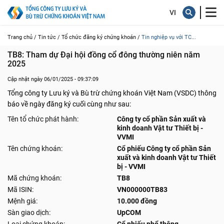
Trang chủ /
Tin tức /
Tổ chức đăng ký chứng khoán /
Tin nghiệp vụ với TC...
TB8: Tham dự Đại hội đồng cổ đông thường niên năm 
2025
Cập nhật ngày 06/01/2025 - 09:37:09
Tổng công ty Lưu ký và Bù trừ chứng khoán Việt Nam (VSDC) thông
báo về ngày đăng ký cuối cùng như sau:
Tên tổ chức phát hành:
Công ty cổ phần Sản xuất và
kinh doanh Vật tư Thiết bị -
VVMI
Tên chứng khoán:
Cổ phiếu Công ty cổ phần Sản
xuất và kinh doanh Vật tư Thiết
bị - VVMI
Mã chứng khoán:
TB8
Mã ISIN:
VN000000TB83
Mệnh giá:
10.000 đồng
Sàn giao dịch:
UpCOM