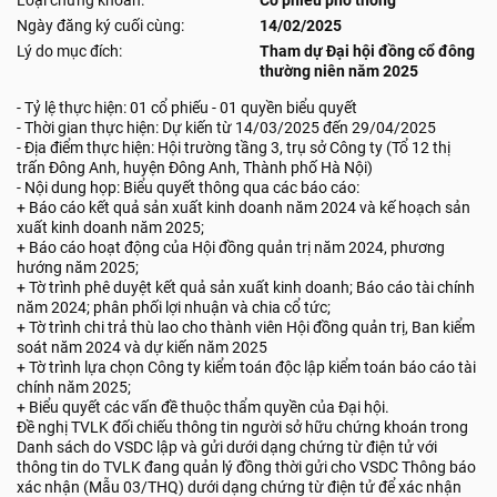
Loại chứng khoán:
Cổ phiếu phổ thông
Ngày đăng ký cuối cùng:
14/02/2025
Lý do mục đích:
Tham dự Đại hội đồng cổ đông
thường niên năm 2025
- Tỷ lệ thực hiện: 01 cổ phiếu - 01 quyền biểu quyết
- Thời gian thực hiện: Dự kiến từ 14/03/2025 đến 29/04/2025
- Địa điểm thực hiện: Hội trường tầng 3, trụ sở Công ty (Tổ 12 thị
trấn Đông Anh, huyện Đông Anh, Thành phố Hà Nội)
- Nội dung họp: Biểu quyết thông qua các báo cáo:
+ Báo cáo kết quả sản xuất kinh doanh năm 2024 và kế hoạch sản
xuất kinh doanh năm 2025;
+ Báo cáo hoạt động của Hội đồng quản trị năm 2024, phương
hướng năm 2025;
+ Tờ trình phê duyệt kết quả sản xuất kinh doanh; Báo cáo tài chính
năm 2024; phân phối lợi nhuận và chia cổ tức;
+ Tờ trình chi trả thù lao cho thành viên Hội đồng quản trị, Ban kiểm
soát năm 2024 và dự kiến năm 2025
+ Tờ trình lựa chọn Công ty kiểm toán độc lập kiểm toán báo cáo tài
chính năm 2025;
+ Biểu quyết các vấn đề thuộc thẩm quyền của Đại hội.
Đề nghị TVLK đối chiếu thông tin người sở hữu chứng khoán trong
Danh sách do VSDC lập và gửi dưới dạng chứng từ điện tử với
thông tin do TVLK đang quản lý đồng thời gửi cho VSDC Thông báo
xác nhận (Mẫu 03/THQ) dưới dạng chứng từ điện tử để xác nhận