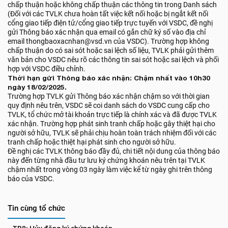
chấp thuận hoặc không chấp thuận các thông tin trong Danh sách
(Đối với các TVLK chưa hoàn tất việc kết nối hoặc bị ngắt kết nối
cổng giao tiếp điện tử/cổng giao tiếp trực tuyến với VSDC, đề nghị
gửi Thông báo xác nhận qua email có gắn chữ ký số vào địa chỉ
email thongbaoxacnhan@vsd.vn của VSDC). Trường hợp không
chấp thuận do có sai sót hoặc sai lệch số liệu, TVLK phải gửi thêm
văn bản cho VSDC nêu rõ các thông tin sai sót hoặc sai lệch và phối
hợp với VSDC điều chỉnh.
Thời hạn gửi Thông báo xác nhận: Chậm nhất vào 10h30
ngày 18/02/2025.
Trường hợp TVLK gửi Thông báo xác nhận chậm so với thời gian
quy định nêu trên, VSDC sẽ coi danh sách do VSDC cung cấp cho
TVLK, tổ chức mở tài khoản trực tiếp là chính xác và đã được TVLK
xác nhận. Trường hợp phát sinh tranh chấp hoặc gây thiệt hại cho
người sở hữu, TVLK sẽ phải chịu hoàn toàn trách nhiệm đối với các
tranh chấp hoặc thiệt hại phát sinh cho người sở hữu.
Đề nghị các TVLK thông báo đầy đủ, chi tiết nội dung của thông báo
này đến từng nhà đầu tư lưu ký chứng khoán nêu trên tại TVLK
chậm nhất trong vòng 03 ngày làm việc kể từ ngày ghi trên thông
báo của VSDC.
Tin cùng tổ chức