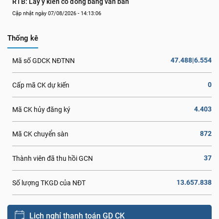
RTB: Lấy ý kiến cổ đông bằng văn bản
Cập nhật ngày 07/08/2026 - 14:13:06
Thống kê
47.488|6.554
Mã số GDCK NĐTNN
0
Cấp mã CK dự kiến
4.403
Mã CK hủy đăng ký
872
Mã CK chuyển sàn
37
Thành viên đã thu hồi GCN
13.657.838
Số lượng TKGD của NĐT
Lịch nghỉ thanh toán GD CK