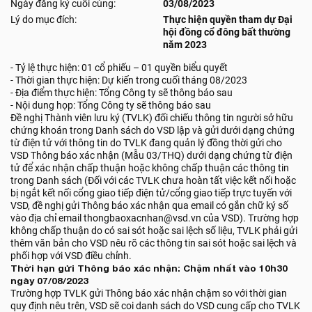
Ngày đăng ký cuối cùng:
03/08/2023
Lý do mục đích:
Thực hiện quyền tham dự Đại
hội đồng cổ đông bất thường
năm 2023
- Tỷ lệ thực hiện: 01 cổ phiếu – 01 quyền biểu quyết
- Thời gian thực hiện: Dự kiến trong cuối tháng 08/2023
- Địa điểm thực hiện: Tổng Công ty sẽ thông báo sau
- Nội dung họp: Tổng Công ty sẽ thông báo sau
Đề nghị Thành viên lưu ký (TVLK) đối chiếu thông tin người sở hữu
chứng khoán trong Danh sách do VSD lập và gửi dưới dạng chứng
từ điện tử với thông tin do TVLK đang quản lý đồng thời gửi cho
VSD Thông báo xác nhận (Mẫu 03/THQ) dưới dạng chứng từ điện
tử để xác nhận chấp thuận hoặc không chấp thuận các thông tin
trong Danh sách (Đối với các TVLK chưa hoàn tất việc kết nối hoặc
bị ngắt kết nối cổng giao tiếp điện tử/cổng giao tiếp trực tuyến với
VSD, đề nghị gửi Thông báo xác nhận qua email có gắn chữ ký số
vào địa chỉ email thongbaoxacnhan@vsd.vn của VSD). Trường hợp
không chấp thuận do có sai sót hoặc sai lệch số liệu, TVLK phải gửi
thêm văn bản cho VSD nêu rõ các thông tin sai sót hoặc sai lệch và
phối hợp với VSD điều chỉnh.
Thời hạn gửi Thông báo xác nhận: Chậm nhất vào 10h30
ngày 07/08/2023
Trường hợp TVLK gửi Thông báo xác nhận chậm so với thời gian
quy định nêu trên, VSD sẽ coi danh sách do VSD cung cấp cho TVLK