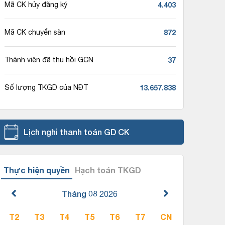
4.403
Mã CK hủy đăng ký
872
Mã CK chuyển sàn
37
Thành viên đã thu hồi GCN
13.657.838
Số lượng TKGD của NĐT
Lịch nghỉ thanh toán GD CK
Thực hiện quyền
Hạch toán TKGD
Tháng 08
2026
T2
T3
T4
T5
T6
T7
CN