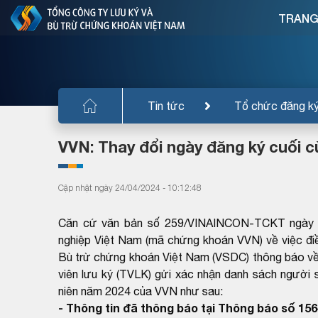
TRANG
Tin tức
Tổ chức đăng k
VVN: Thay đổi ngày đăng ký cuối
Cập nhật ngày 24/04/2024 - 10:12:48
Căn cứ văn bản số 259/VINAINCON-TCKT ngày 
nghiệp Việt Nam (mã chứng khoán VVN) về việc điề
Bù trừ chứng khoán Việt Nam (VSDC) thông báo về v
viên lưu ký (TVLK) gửi xác nhận danh sách ngườ
niên năm 2024 của VVN như sau:
- Thông tin đã thông báo tại Thông báo số 1