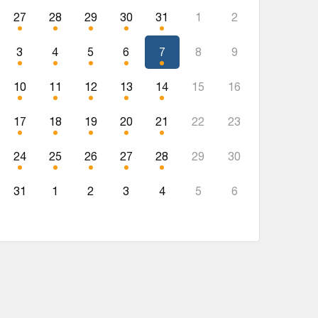
27
28
29
30
31
1
2
3
4
5
6
7
8
9
10
11
12
13
14
15
16
17
18
19
20
21
22
23
24
25
26
27
28
29
30
31
1
2
3
4
5
6