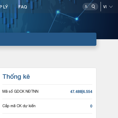
P LÝ
FAQ
Thống kê
47.488|6.554
Mã số GDCK NĐTNN
0
Cấp mã CK dự kiến