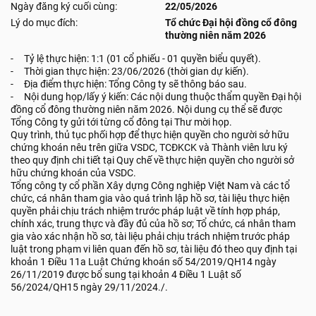
Ngày đăng ký cuối cùng:
22/05/2026
Lý do mục đích:
Tổ chức Đại hội đồng cổ đông
thường niên năm 2026
- Tỷ lệ thực hiện: 1:1 (01 cổ phiếu - 01 quyền biểu quyết).
- Thời gian thực hiện: 23/06/2026 (thời gian dự kiến).
- Địa điểm thực hiện: Tổng Công ty sẽ thông báo sau.
- Nội dung họp/lấy ý kiến: Các nội dung thuộc thẩm quyền Đại hội
đồng cổ đông thường niên năm 2026. Nội dung cụ thể sẽ được
Tổng Công ty gửi tới từng cổ đông tại Thư mời họp.
Quy trình, thủ tục phối hợp để thực hiện quyền cho người sở hữu
chứng khoán nêu trên giữa VSDC, TCĐKCK và Thành viên lưu ký
theo quy định chi tiết tại Quy chế về thực hiện quyền cho người sở
hữu chứng khoán của VSDC.
Tổng công ty cổ phần Xây dựng Công nghiệp Việt Nam và các tổ
chức, cá nhân tham gia vào quá trình lập hồ sơ, tài liệu thực hiện
quyền phải chịu trách nhiệm trước pháp luật về tính hợp pháp,
chính xác, trung thực và đầy đủ của hồ sơ; Tổ chức, cá nhân tham
gia vào xác nhận hồ sơ, tài liệu phải chịu trách nhiệm trước pháp
luật trong phạm vi liên quan đến hồ sơ, tài liệu đó theo quy định tại
khoản 1 Điều 11a Luật Chứng khoán số 54/2019/QH14 ngày
26/11/2019 được bổ sung tại khoản 4 Điều 1 Luật số
56/2024/QH15 ngày 29/11/2024./.