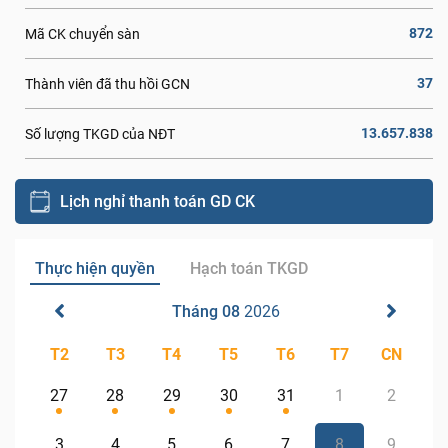
872
Mã CK chuyển sàn
37
Thành viên đã thu hồi GCN
13.657.838
Số lượng TKGD của NĐT
Lịch nghỉ thanh toán GD CK
Thực hiện quyền
Hạch toán TKGD
Tháng 08
2026
T2
T3
T4
T5
T6
T7
CN
27
28
29
30
31
1
2
3
4
5
6
7
8
9