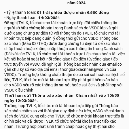
năm 2024
- Tỷ lệ thanh toán:
01 trái phiếu được nhận 6.500 đồng
- Ngày thanh toán:
14/03/2024
Đề nghị TVLK, tổ chức mở tài khoản trực tiếp đối chiếu thông tin
người sở hữu chứng khoán trong Danh sách do VSDC lập và gửi
dưới dạng chứng từ điện tử với thông tin do TVLK, tổ chức mở tài
khoản trực tiếp đang quản lý đồng thời gửi cho VSDC Thông báo
xác nhận (Mẫu 03/THQ) dưới dạng chứng từ điện tử để xác nhận
chấp thuận hoặc không chấp thuận các thông tin trong Danh sách
(Đối với các TVLK, tổ chức mở tài khoản trực tiếp chưa hoàn tất việc
kết nối hoặc bị ngắt kết nối cổng giao tiếp điện tử/cổng giao tiếp
trực tuyến với VSDC, đề nghị gửi Thông báo xác nhận qua email có
gắn chữ ký số vào địa chỉ email thongbaoxacnhan@vsd.vn của
VSDC). Trường hợp không chấp thuận do có sai sót hoặc sai lệch số
liệu, TVLK, tổ chức mở tài khoản trực tiếp phải gửi thêm văn bản
cho VSDC nêu rõ các thông tin sai sót hoặc sai lệch và phối hợp với
VSDC điều chỉnh.
Thời hạn gửi Thông báo xác nhận: Chậm nhất vào 10h30
ngày 12/03/2024.
Trường hợp TVLK, tổ chức mở tài khoản trực tiếp gửi Thông báo
xác nhận chậm so với thời gian quy định nêu trên, VSDC sẽ coi danh
sách do VSDC cung cấp cho TVLK, tổ chức mở tài khoản trực tiếp là
chính xác và đã được TVLK, tổ chức mở tài khoản trực tiếp xác
nhận. Trường hợp phát sinh tranh chấp hoặc gây thiệt hại cho