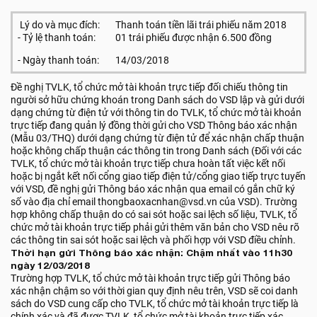
Lý do và mục đích:
Thanh toán tiền lãi trái phiếu năm 2018
- Tỷ lệ thanh toán:
01 trái phiếu được nhận 6.500 đồng
- Ngày thanh toán:
14/03/2018
Đề nghị TVLK, tổ chức mở tài khoản trực tiếp đối chiếu thông tin
người sở hữu chứng khoán trong Danh sách do VSD lập và gửi dưới
dạng chứng từ điện tử với thông tin do TVLK, tổ chức mở tài khoản
trực tiếp đang quản lý đồng thời gửi cho VSD Thông báo xác nhận
(Mẫu 03/THQ) dưới dạng chứng từ điện tử để xác nhận chấp thuận
hoặc không chấp thuận các thông tin trong Danh sách (Đối với các
TVLK, tổ chức mở tài khoản trực tiếp chưa hoàn tất việc kết nối
hoặc bị ngắt kết nối cổng giao tiếp điện tử/cổng giao tiếp trực tuyến
với VSD, đề nghị gửi Thông báo xác nhận qua email có gắn chữ ký
số vào địa chỉ email thongbaoxacnhan@vsd.vn của VSD). Trường
hợp không chấp thuận do có sai sót hoặc sai lệch số liệu, TVLK, tổ
chức mở tài khoản trực tiếp phải gửi thêm văn bản cho VSD nêu rõ
các thông tin sai sót hoặc sai lệch và phối hợp với VSD điều chỉnh.
Thời hạn gửi Thông báo xác nhận: Chậm nhất vào 11h30
ngày 12/03/2018
Trường hợp TVLK, tổ chức mở tài khoản trực tiếp gửi Thông báo
xác nhận chậm so với thời gian quy định nêu trên, VSD sẽ coi danh
sách do VSD cung cấp cho TVLK, tổ chức mở tài khoản trực tiếp là
chính xác và đã được TVLK, tổ chức mở tài khoản trực tiếp xác