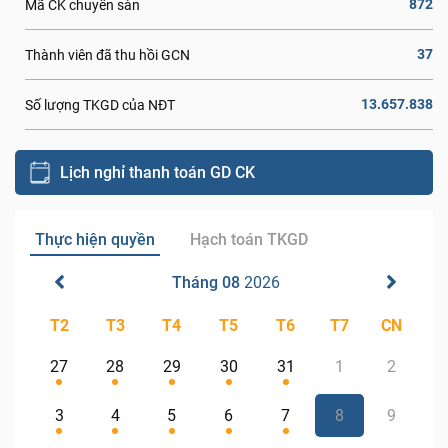
872
Mã CK chuyển sàn
37
Thành viên đã thu hồi GCN
13.657.838
Số lượng TKGD của NĐT
Lịch nghỉ thanh toán GD CK
Thực hiện quyền
Hạch toán TKGD
Tháng 08
2026
T2
T3
T4
T5
T6
T7
CN
27
28
29
30
31
1
2
3
4
5
6
7
8
9