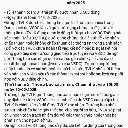
năm 2025
- Tỷ lệ thanh toán: 01 trái phiếu được nhận 6.500 đồng
- Ngày thanh toán: 14/03/2025
Đề nghị TVLK đối chiếu thông tin người sở hữu trái phiếu trong
Danh sách do VSDC lập và gửi dưới dạng chứng từ điện tử với
thông tin do TVLK đang quản lý đồng thời gửi cho VSDC Thông báo
xác nhận (Mẫu 03/THQ) dưới dạng chứng từ điện tử để xác nhận
chấp thuận hoặc không chấp thuận các thông tin trong Danh sách
(Đối với các TVLK chưa hoàn tất việc kết nối hoặc bị ngắt kết nối
cổng giao tiếp điện tử/cổng giao tiếp trực tuyến với VSDC, đề nghị
gửi Thông báo xác nhận qua email có gắn chữ ký số vào địa chỉ
email thongbaoxacnhan@vsd.vn của VSDC). Trường hợp không
chấp thuận do có sai sót hoặc sai lệch số liệu, TVLK phải gửi thêm
văn bản cho VSDC nêu rõ các thông tin sai sót hoặc sai lệch và phối
hợp với VSDC điều chỉnh.
Thời hạn gửi Thông báo xác nhận: Chậm nhất vào 10h30
ngày 12/03/2025.
Trường hợp TVLK gửi Thông báo xác nhận chậm so với thời gian
quy định nêu trên, VSDC sẽ coi danh sách do VSDC cung cấp cho
TVLK là chính xác và đã được TVLK xác nhận. Trường hợp phát
sinh tranh chấp hoặc gây thiệt hại cho người sở hữu, TVLK sẽ phải
chịu hoàn toàn trách nhiệm đối với các tranh chấp hoặc thiệt hại
phát sinh cho người sở hữu.
Đề nghị các TVLK thông báo đầy đủ, chi tiết nội dung của thông báo