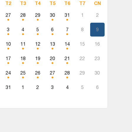
T2
T3
T4
T5
T6
T7
CN
27
28
29
30
31
1
2
3
4
5
6
7
8
9
10
11
12
13
14
15
16
17
18
19
20
21
22
23
24
25
26
27
28
29
30
31
1
2
3
4
5
6