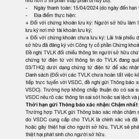
nhỏ hơn 5 thì phần thập phân bị hủy bỏ).
- Ngày thanh toán: 15/04/2024 (do ngày đến hạn th
- Địa điểm thực hiện:
+ Đối với chứng khoán lưu ký: Người sở hữu làm th
lưu ký nơi mở tài khoản lưu ký;
+ Đối với chứng khoán chưa lưu ký: Lãi trái phiếu
sở hữu đã đăng ký với Công ty cổ phần Chứng kho
Đề nghị TVLK đối chiếu thông tin người sở hữu ch
chứng từ điện tử với thông tin do TVLK đang qu
03/THQ) dưới dạng chứng từ điện tử để xác nhận
Danh sách (Đối với các TVLK chưa hoàn tất việc kết
tiếp trực tuyến với VSDC, đề nghị gửi Thông báo x
VSDC). Trường hợp không chấp thuận do có sai sót
VSDC nêu rõ các thông tin sai sót hoặc sai lệch và
Thời hạn gửi Thông báo xác nhận: Chậm nhất 
Trường hợp TVLK gửi Thông báo xác nhận chậm so 
do VSDC cung cấp cho TVLK là chính xác và đã 
hoặc gây thiệt hại cho người sở hữu, TVLK sẽ phải
thiệt hại phát sinh cho người sở hữu.