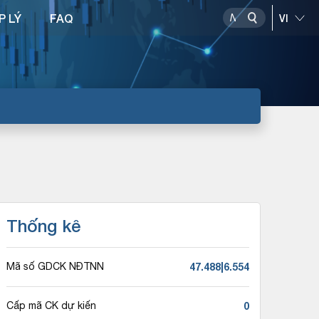
P LÝ
FAQ
Thống kê
47.488|6.554
Mã số GDCK NĐTNN
0
Cấp mã CK dự kiến