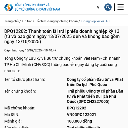
Trang chủ /
Tin tức /
Tổ chức đăng ký chứng khoán /
Tin nghiệp vụ với TC...
DPQ12202: Thanh toán lãi trái phiếu doanh nghiệp kỳ 13 
(từ và bao gồm ngày 13/07/2025 đến và không bao gồm 
ngày 13/10/2025)
Cập nhật ngày 15/09/2025 - 10:40:47
Tổng Công ty Lưu ký và Bù trừ Chứng khoán Việt Nam - Chi nhánh
TP.Hồ Chí Minh (CNVSDC) thông báo về ngày đăng ký cuối cùng
như sau:
Tên tổ chức phát hành:
Công ty cổ phần Đầu tư và Phát
triển Du lịch Phú Quốc
Tên chứng khoán:
Trái phiếu Công ty cổ phần Đầu
tư và Phát triển Du lịch Phú
Quốc (DPQCH2227005)
Mã chứng khoán:
DPQ12202
Mã ISIN:
VN0DPQ122021
Mệnh giá:
100.000 đồng
Sàn giao dịch:
Trái phiếu riêng lẻ