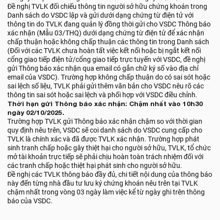
Đề nghị TVLK đối chiếu thông tin người sở hữu chứng khoán trong
Danh sách do VSDC lập và gửi dưới dạng chứng từ điện tử với
thông tin do TVLK đang quản lý đồng thời gửi cho VSDC Thông báo
xác nhận (Mẫu 03/THQ) dưới dạng chứng từ điện tử để xác nhận
chấp thuận hoặc không chấp thuận các thông tin trong Danh sách
(Đối với các TVLK chưa hoàn tất việc kết nối hoặc bị ngắt kết nối
cổng giao tiếp điện tử/cổng giao tiếp trực tuyến với VSDC, đề nghị
gửi Thông báo xác nhận qua email có gắn chữ ký số vào địa chỉ
email của VSDC). Trường hợp không chấp thuận do có sai sót hoặc
sai lệch số liệu, TVLK phải gửi thêm văn bản cho VSDC nêu rõ các
thông tin sai sót hoặc sai lệch và phối hợp với VSDC điều chỉnh.
Thời hạn gửi Thông báo xác nhận: Chậm nhất vào 10h30
ngày 02/10/2025.
Trường hợp TVLK gửi Thông báo xác nhận chậm so với thời gian
quy định nêu trên, VSDC sẽ coi danh sách do VSDC cung cấp cho
TVLK là chính xác và đã được TVLK xác nhận. Trường hợp phát
sinh tranh chấp hoặc gây thiệt hại cho người sở hữu, TVLK, tổ chức
mở tài khoản trực tiếp sẽ phải chịu hoàn toàn trách nhiệm đối với
các tranh chấp hoặc thiệt hại phát sinh cho người sở hữu.
Đề nghị các TVLK thông báo đầy đủ, chi tiết nội dung của thông báo
này đến từng nhà đầu tư lưu ký chứng khoán nêu trên tại TVLK
chậm nhất trong vòng 03 ngày làm việc kể từ ngày ghi trên thông
báo của VSDC.