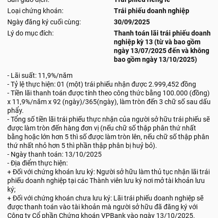
Loại chứng khoán:
Trái phiếu doanh nghiệp
Ngày đăng ký cuối cùng:
30/09/2025
Lý do mục đích:
Thanh toán lãi trái phiếu doanh
nghiệp kỳ 13 (từ và bao gồm
ngày 13/07/2025 đến và không
bao gồm ngày 13/10/2025)
- Lãi suất: 11,9%/năm
- Tỷ lệ thực hiện: 01 (một) trái phiếu nhận được 2.999,452 đồng
- Tiền lãi thanh toán được tính theo công thức bằng 100.000 (đồng)
x 11,9%/năm x 92 (ngày)/365(ngày), làm tròn đến 3 chữ số sau dấu
phẩy.
- Tổng số tiền lãi trái phiếu thực nhận của người sở hữu trái phiếu sẽ
được làm tròn đến hàng đơn vị (nếu chữ số thập phân thứ nhất
bằng hoặc lớn hơn 5 thì số được làm tròn lên, nếu chữ số thập phân
thứ nhất nhỏ hơn 5 thì phần thập phân bị huỷ bỏ).
- Ngày thanh toán: 13/10/2025
- Địa điểm thực hiện:
+ Đối với chứng khoán lưu ký: Người sở hữu làm thủ tục nhận lãi trái
phiếu doanh nghiệp tại các Thành viên lưu ký nơi mở tài khoản lưu
ký;
+ Đối với chứng khoán chưa lưu ký: Lãi trái phiếu doanh nghiệp sẽ
được thanh toán vào tài khoản mà người sở hữu đã đăng ký với
Công ty Cổ phần Chứng khoán VPBank vào ngày 13/10/2025.