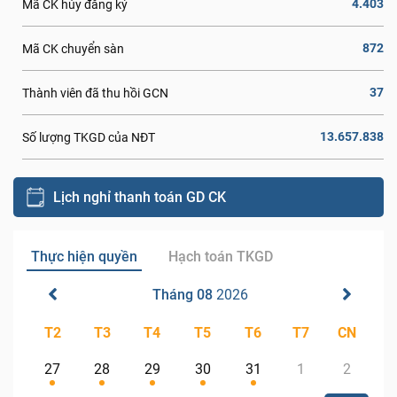
4.403
Mã CK hủy đăng ký
872
Mã CK chuyển sàn
37
Thành viên đã thu hồi GCN
13.657.838
Số lượng TKGD của NĐT
Lịch nghỉ thanh toán GD CK
Thực hiện quyền
Hạch toán TKGD
Tháng 08
2026
T2
T3
T4
T5
T6
T7
CN
27
28
29
30
31
1
2