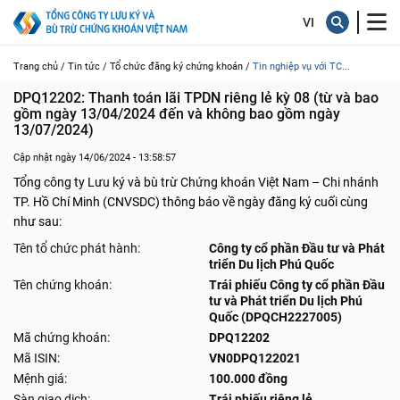
Trang chủ /
Tin tức /
Tổ chức đăng ký chứng khoán /
Tin nghiệp vụ với TC...
DPQ12202: Thanh toán lãi TPDN riêng lẻ kỳ 08 (từ và bao 
gồm ngày 13/04/2024 đến và không bao gồm ngày 
13/07/2024)
Cập nhật ngày 14/06/2024 - 13:58:57
Tổng công ty Lưu ký và bù trừ Chứng khoán Việt Nam – Chi nhánh
TP. Hồ Chí Minh (CNVSDC) thông báo về ngày đăng ký cuối cùng
như sau:
Tên tổ chức phát hành:
Công ty cổ phần Đầu tư và Phát
triển Du lịch Phú Quốc
Tên chứng khoán:
Trái phiếu Công ty cổ phần Đầu
tư và Phát triển Du lịch Phú
Quốc (DPQCH2227005)
Mã chứng khoán:
DPQ12202
Mã ISIN:
VN0DPQ122021
Mệnh giá:
100.000 đồng
Sàn giao dịch:
Trái phiếu riêng lẻ