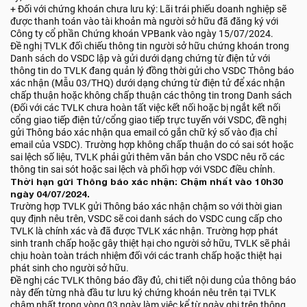
+ Đối với chứng khoán chưa lưu ký: Lãi trái phiếu doanh nghiệp sẽ
được thanh toán vào tài khoản mà người sở hữu đã đăng ký với
Công ty cổ phần Chứng khoán VPBank vào ngày 15/07/2024.
Đề nghị TVLK đối chiếu thông tin người sở hữu chứng khoán trong
Danh sách do VSDC lập và gửi dưới dạng chứng từ điện tử với
thông tin do TVLK đang quản lý đồng thời gửi cho VSDC Thông báo
xác nhận (Mẫu 03/THQ) dưới dạng chứng từ điện tử để xác nhận
chấp thuận hoặc không chấp thuận các thông tin trong Danh sách
(Đối với các TVLK chưa hoàn tất việc kết nối hoặc bị ngắt kết nối
cổng giao tiếp điện tử/cổng giao tiếp trực tuyến với VSDC, đề nghị
gửi Thông báo xác nhận qua email có gắn chữ ký số vào địa chỉ
email của VSDC). Trường hợp không chấp thuận do có sai sót hoặc
sai lệch số liệu, TVLK phải gửi thêm văn bản cho VSDC nêu rõ các
thông tin sai sót hoặc sai lệch và phối hợp với VSDC điều chỉnh.
Thời hạn gửi Thông báo xác nhận: Chậm nhất vào 10h30
ngày 04/07/2024.
Trường hợp TVLK gửi Thông báo xác nhận chậm so với thời gian
quy định nêu trên, VSDC sẽ coi danh sách do VSDC cung cấp cho
TVLK là chính xác và đã được TVLK xác nhận. Trường hợp phát
sinh tranh chấp hoặc gây thiệt hại cho người sở hữu, TVLK sẽ phải
chịu hoàn toàn trách nhiệm đối với các tranh chấp hoặc thiệt hại
phát sinh cho người sở hữu.
Đề nghị các TVLK thông báo đầy đủ, chi tiết nội dung của thông báo
này đến từng nhà đầu tư lưu ký chứng khoán nêu trên tại TVLK
chậm nhất trong vòng 03 ngày làm việc kể từ ngày ghi trên thông