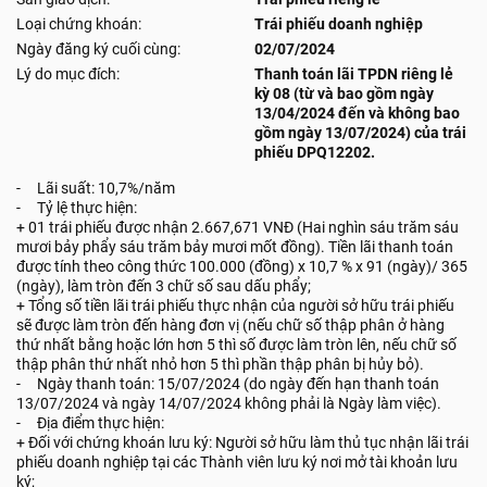
Loại chứng khoán:
Trái phiếu doanh nghiệp
Ngày đăng ký cuối cùng:
02/07/2024
Lý do mục đích:
Thanh toán lãi TPDN riêng lẻ
kỳ 08 (từ và bao gồm ngày
13/04/2024 đến và không bao
gồm ngày 13/07/2024) của trái
phiếu DPQ12202.
- Lãi suất: 10,7%/năm
- Tỷ lệ thực hiện:
+ 01 trái phiếu được nhận 2.667,671 VNĐ (Hai nghìn sáu trăm sáu
mươi bảy phẩy sáu trăm bảy mươi mốt đồng). Tiền lãi thanh toán
được tính theo công thức 100.000 (đồng) x 10,7 % x 91 (ngày)/ 365
(ngày), làm tròn đến 3 chữ số sau dấu phẩy;
+ Tổng số tiền lãi trái phiếu thực nhận của người sở hữu trái phiếu
sẽ được làm tròn đến hàng đơn vị (nếu chữ số thập phân ở hàng
thứ nhất bằng hoặc lớn hơn 5 thì số được làm tròn lên, nếu chữ số
thập phân thứ nhất nhỏ hơn 5 thì phần thập phân bị hủy bỏ).
- Ngày thanh toán: 15/07/2024 (do ngày đến hạn thanh toán
13/07/2024 và ngày 14/07/2024 không phải là Ngày làm việc).
- Địa điểm thực hiện:
+ Đối với chứng khoán lưu ký: Người sở hữu làm thủ tục nhận lãi trái
phiếu doanh nghiệp tại các Thành viên lưu ký nơi mở tài khoản lưu
ký;