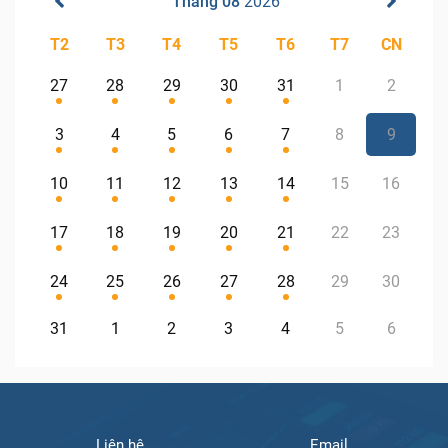
Tháng 08
2026
T2
T3
T4
T5
T6
T7
CN
27
28
29
30
31
1
2
3
4
5
6
7
8
9
10
11
12
13
14
15
16
17
18
19
20
21
22
23
24
25
26
27
28
29
30
31
1
2
3
4
5
6
Liên hệ
Email