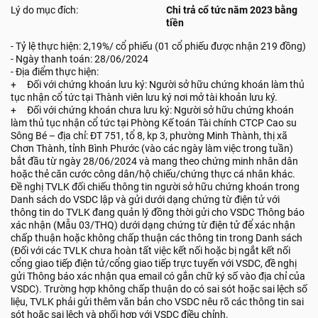
Lý do mục đích:
Chi trả cổ tức năm 2023 bằng
tiền
- Tỷ lệ thực hiện: 2,19%/ cổ phiếu (01 cổ phiếu được nhận 219 đồng)
- Ngày thanh toán: 28/06/2024
- Địa điểm thực hiện:
+ Đối với chứng khoán lưu ký: Người sở hữu chứng khoán làm thủ
tục nhận cổ tức tại Thành viên lưu ký nơi mở tài khoản lưu ký.
+ Đối với chứng khoán chưa lưu ký: Người sở hữu chứng khoán
làm thủ tục nhận cổ tức tại Phòng Kế toán Tài chính CTCP Cao su
Sông Bé – địa chỉ: ĐT 751, tổ 8, kp 3, phường Minh Thành, thị xã
Chơn Thành, tỉnh Bình Phước (vào các ngày làm việc trong tuần)
bắt đầu từ ngày 28/06/2024 và mang theo chứng minh nhân dân
hoặc thẻ căn cước công dân/hộ chiếu/chứng thực cá nhân khác.
Đề nghị TVLK đối chiếu thông tin người sở hữu chứng khoán trong
Danh sách do VSDC lập và gửi dưới dạng chứng từ điện tử với
thông tin do TVLK đang quản lý đồng thời gửi cho VSDC Thông báo
xác nhận (Mẫu 03/THQ) dưới dạng chứng từ điện tử để xác nhận
chấp thuận hoặc không chấp thuận các thông tin trong Danh sách
(Đối với các TVLK chưa hoàn tất việc kết nối hoặc bị ngắt kết nối
cổng giao tiếp điện tử/cổng giao tiếp trực tuyến với VSDC, đề nghị
gửi Thông báo xác nhận qua email có gắn chữ ký số vào địa chỉ của
VSDC). Trường hợp không chấp thuận do có sai sót hoặc sai lệch số
liệu, TVLK phải gửi thêm văn bản cho VSDC nêu rõ các thông tin sai
sót hoặc sai lệch và phối hợp với VSDC điều chỉnh.