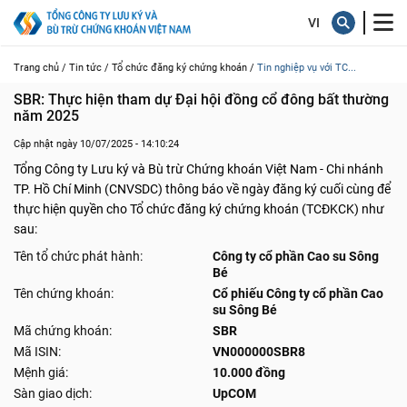
Trang chủ /
Tin tức /
Tổ chức đăng ký chứng khoán /
Tin nghiệp vụ với TC...
SBR: Thực hiện tham dự Đại hội đồng cổ đông bất thường 
năm 2025
Cập nhật ngày 10/07/2025 - 14:10:24
Tổng Công ty Lưu ký và Bù trừ Chứng khoán Việt Nam - Chi nhánh
TP. Hồ Chí Minh (CNVSDC) thông báo về ngày đăng ký cuối cùng để
thực hiện quyền cho Tổ chức đăng ký chứng khoán (TCĐKCK) như
sau:
Tên tổ chức phát hành:
Công ty cổ phần Cao su Sông
Bé
Tên chứng khoán:
Cổ phiếu Công ty cổ phần Cao
su Sông Bé
Mã chứng khoán:
SBR
Mã ISIN:
VN000000SBR8
Mệnh giá:
10.000 đồng
Sàn giao dịch:
UpCOM