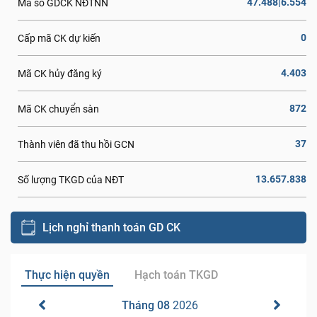
47.488|6.554
Mã số GDCK NĐTNN
0
Cấp mã CK dự kiến
4.403
Mã CK hủy đăng ký
872
Mã CK chuyển sàn
37
Thành viên đã thu hồi GCN
13.657.838
Số lượng TKGD của NĐT
Lịch nghỉ thanh toán GD CK
Thực hiện quyền
Hạch toán TKGD
Tháng 08
2026