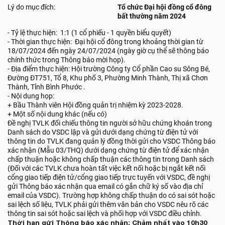
Lý do mục đích:
Tổ chức Đại hội đồng cổ đông
bất thường năm 2024
- Tỷ lệ thực hiện: 1:1 (1 cổ phiếu - 1 quyền biểu quyết)
- Thời gian thực hiện: Đại hội cổ đông trong khoảng thời gian từ
18/07/2024 đến ngày 24/07/2024 (ngày giờ cụ thể sẽ thông báo
chính thức trong Thông báo mời họp).
- Địa điểm thực hiện: Hội trường Công ty Cổ phần Cao su Sông Bé,
Đường ĐT751, Tổ 8, Khu phố 3, Phường Minh Thành, Thị xã Chơn
Thành, Tỉnh Bình Phước .
- Nội dung họp:
+ Bầu Thành viên Hội đồng quản trị nhiệm kỳ 2023-2028.
+ Một số nội dung khác (nếu có)
Đề nghị TVLK đối chiếu thông tin người sở hữu chứng khoán trong
Danh sách do VSDC lập và gửi dưới dạng chứng từ điện tử với
thông tin do TVLK đang quản lý đồng thời gửi cho VSDC Thông báo
xác nhận (Mẫu 03/THQ) dưới dạng chứng từ điện tử để xác nhận
chấp thuận hoặc không chấp thuận các thông tin trong Danh sách
(Đối với các TVLK chưa hoàn tất việc kết nối hoặc bị ngắt kết nối
cổng giao tiếp điện tử/cổng giao tiếp trực tuyến với VSDC, đề nghị
gửi Thông báo xác nhận qua email có gắn chữ ký số vào địa chỉ
email của VSDC). Trường hợp không chấp thuận do có sai sót hoặc
sai lệch số liệu, TVLK phải gửi thêm văn bản cho VSDC nêu rõ các
thông tin sai sót hoặc sai lệch và phối hợp với VSDC điều chỉnh.
Thời hạn gửi Thông báo xác nhận: Chậm nhất vào 10h30