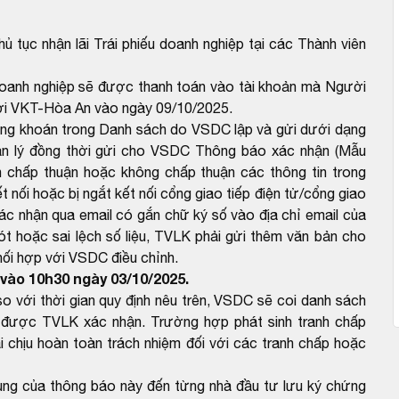
ủ tục nhận lãi Trái phiếu doanh nghiệp tại các Thành viên
 doanh nghiệp sẽ được thanh toán vào tài khoản mà Người
trời VKT-Hòa An vào ngày 09/10/2025.
ứng khoán trong Danh sách do VSDC lập và gửi dưới dạng
ản lý đồng thời gửi cho VSDC Thông báo xác nhận (Mẫu
 chấp thuận hoặc không chấp thuận các thông tin trong
 nối hoặc bị ngắt kết nối cổng giao tiếp điện tử/cổng giao
ác nhận qua email có gắn chữ ký số vào địa chỉ email của
 hoặc sai lệch số liệu, TVLK phải gửi thêm văn bản cho
hối hợp với VSDC điều chỉnh.
vào 10h30 ngày 03/10/2025.
với thời gian quy định nêu trên, VSDC sẽ coi danh sách
được TVLK xác nhận. Trường hợp phát sinh tranh chấp
 chịu hoàn toàn trách nhiệm đối với các tranh chấp hoặc
dung của thông báo này đến từng nhà đầu tư lưu ký chứng