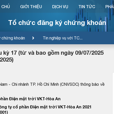
 CHỦ
GIỚI THIỆU
DỊCH VỤ
TIN TỨC
PHÁ
Tổ chức đăng ký chứng khoán
ý chứng khoán
Tin nghiệp vụ với TC...
u kỳ 17 (từ và bao gồm ngày 09/07/2025
2025)
Nam - Chi nhánh TP. Hồ Chí Minh (CNVSDC) thông báo về
hần Điện mặt trời VKT-Hòa An
ng ty cổ phần Điện mặt trời VKT-Hòa An 2021
001)