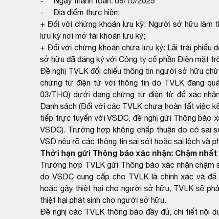
- Ngày thanh toán: 09/10/2025
- Địa điểm thực hiện:
+ Đối với chứng khoán lưu ký: Người sở hữu làm th
lưu ký nơi mở tài khoản lưu ký;
+ Đối với chứng khoán chưa lưu ký: Lãi trái phiếu
sở hữu đã đăng ký với Công ty cổ phần Điện mặt 
Đề nghị TVLK đối chiếu thông tin người sở hữu ch
chứng từ điện tử với thông tin do TVLK đang qu
03/THQ) dưới dạng chứng từ điện tử để xác nhận
Danh sách (Đối với các TVLK chưa hoàn tất việc kết
tiếp trực tuyến với VSDC, đề nghị gửi Thông báo x
VSDC). Trường hợp không chấp thuận do có sai sót
VSD nêu rõ các thông tin sai sót hoặc sai lệch và p
Thời hạn gửi Thông báo xác nhận: Chậm nhất 
Trường hợp TVLK gửi Thông báo xác nhận chậm so 
do VSDC cung cấp cho TVLK là chính xác và đã 
hoặc gây thiệt hại cho người sở hữu, TVLK sẽ phải
thiệt hại phát sinh cho người sở hữu.
Đề nghị các TVLK thông báo đầy đủ, chi tiết nội 