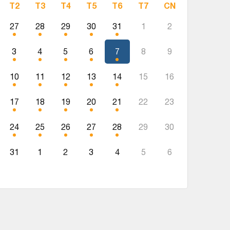
T2
T3
T4
T5
T6
T7
CN
27
28
29
30
31
1
2
3
4
5
6
7
8
9
10
11
12
13
14
15
16
17
18
19
20
21
22
23
24
25
26
27
28
29
30
31
1
2
3
4
5
6