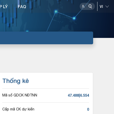
P LÝ
FAQ
Thống kê
47.488|6.554
Mã số GDCK NĐTNN
0
Cấp mã CK dự kiến