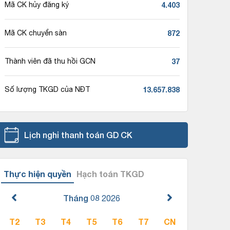
4.403
Mã CK hủy đăng ký
872
Mã CK chuyển sàn
37
Thành viên đã thu hồi GCN
13.657.838
Số lượng TKGD của NĐT
Lịch nghỉ thanh toán GD CK
Thực hiện quyền
Hạch toán TKGD
Tháng 08
2026
T2
T3
T4
T5
T6
T7
CN