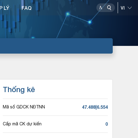
P LÝ
FAQ
Thống kê
47.488|6.554
Mã số GDCK NĐTNN
0
Cấp mã CK dự kiến