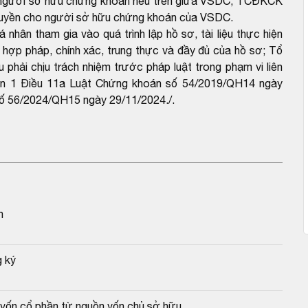
ho người sở hữu chứng khoán nêu trên giữa VSDC, TCĐKCK
n quyền cho người sở hữu chứng khoán của VSDC.
nhân tham gia vào quá trình lập hồ sơ, tài liệu thực hiện
h hợp pháp, chính xác, trung thực và đầy đủ của hồ sơ; Tổ
u phải chịu trách nhiệm trước pháp luật trong phạm vi liên
hoản 1 Điều 11a Luật Chứng khoán số 54/2019/QH14 ngày
số 56/2024/QH15 ngày 29/11/2024./.
n
g ký
 vốn cổ phần từ nguồn vốn chủ sở hữu