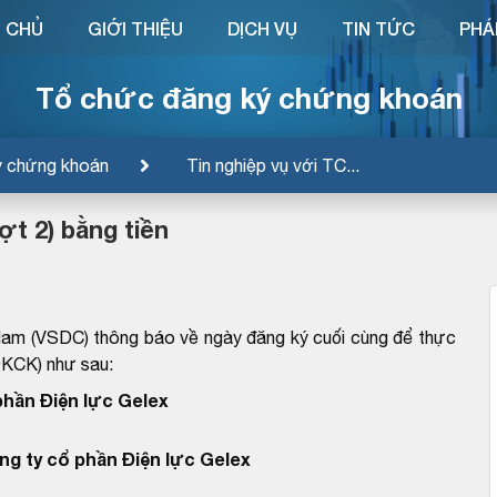
 CHỦ
GIỚI THIỆU
DỊCH VỤ
TIN TỨC
PHÁ
Tổ chức đăng ký chứng khoán
ý chứng khoán
Tin nghiệp vụ với TC...
t 2) bằng tiền
Nam (VSDC) thông báo về ngày đăng ký cuối cùng để thực
ĐKCK) như sau:
phần Điện lực Gelex
ng ty cổ phần Điện lực Gelex