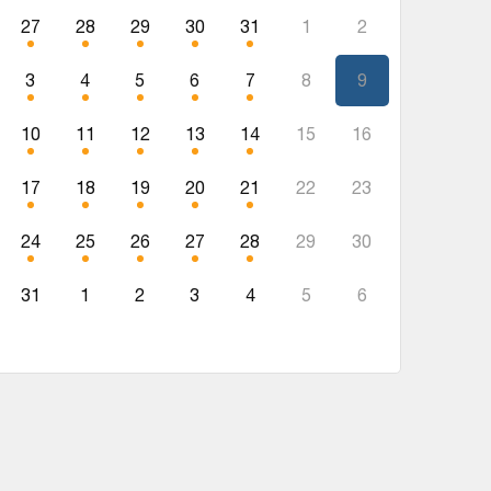
27
28
29
30
31
1
2
3
4
5
6
7
8
9
10
11
12
13
14
15
16
17
18
19
20
21
22
23
24
25
26
27
28
29
30
31
1
2
3
4
5
6