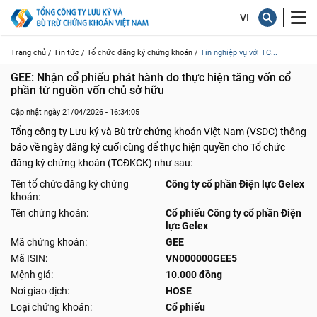
Trang chủ /
Tin tức /
Tổ chức đăng ký chứng khoán /
Tin nghiệp vụ với TC...
GEE: Nhận cổ phiếu phát hành do thực hiện tăng vốn cổ 
phần từ nguồn vốn chủ sở hữu
Cập nhật ngày 21/04/2026 - 16:34:05
Tổng công ty Lưu ký và Bù trừ chứng khoán Việt Nam (VSDC) thông
báo về ngày đăng ký cuối cùng để thực hiện quyền cho Tổ chức
đăng ký chứng khoán (TCĐKCK) như sau:
Tên tổ chức đăng ký chứng
Công ty cổ phần Điện lực Gelex
khoán:
Tên chứng khoán:
Cổ phiếu Công ty cổ phần Điện
lực Gelex
Mã chứng khoán:
GEE
Mã ISIN:
VN000000GEE5
Mệnh giá:
10.000 đồng
Nơi giao dịch:
HOSE
Loại chứng khoán:
Cổ phiếu