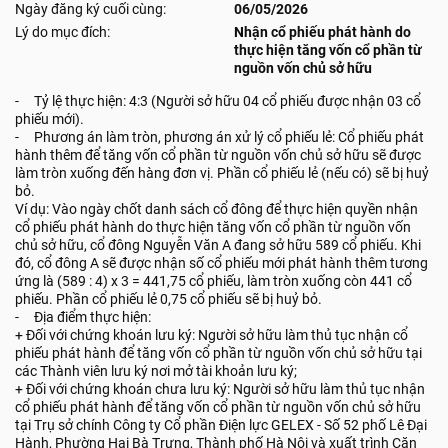
Ngày đăng ký cuối cùng:
06/05/2026
Lý do mục đích:
Nhận cổ phiếu phát hành do
thực hiện tăng vốn cổ phần từ
nguồn vốn chủ sở hữu
- Tỷ lệ thực hiện: 4:3 (Người sở hữu 04 cổ phiếu được nhận 03 cổ
phiếu mới).
- Phương án làm tròn, phương án xử lý cổ phiếu lẻ: Cổ phiếu phát
hành thêm để tăng vốn cổ phần từ nguồn vốn chủ sở hữu sẽ được
làm tròn xuống đến hàng đơn vị. Phần cổ phiếu lẻ (nếu có) sẽ bị huỷ
bỏ.
Ví dụ: Vào ngày chốt danh sách cổ đông để thực hiện quyền nhận
cổ phiếu phát hành do thực hiện tăng vốn cổ phần từ nguồn vốn
chủ sở hữu, cổ đông Nguyễn Văn A đang sở hữu 589 cổ phiếu. Khi
đó, cổ đông A sẽ được nhận số cổ phiếu mới phát hành thêm tương
ứng là (589 : 4) x 3 = 441,75 cổ phiếu, làm tròn xuống còn 441 cổ
phiếu. Phần cổ phiếu lẻ 0,75 cổ phiếu sẽ bị huỷ bỏ.
- Địa điểm thực hiện:
+ Đối với chứng khoán lưu ký: Người sở hữu làm thủ tục nhận cổ
phiếu phát hành để tăng vốn cổ phần từ nguồn vốn chủ sở hữu tại
các Thành viên lưu ký nơi mở tài khoản lưu ký;
+ Đối với chứng khoán chưa lưu ký: Người sở hữu làm thủ tục nhận
cổ phiếu phát hành để tăng vốn cổ phần từ nguồn vốn chủ sở hữu
tại Trụ sở chính Công ty Cổ phần Điện lực GELEX - Số 52 phố Lê Đại
Hành, Phường Hai Bà Trưng, Thành phố Hà Nội và xuất trình Căn