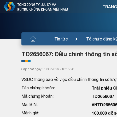
TRANG
Tin tức
Tổ chức đăng k
TD2656067: Điều chỉnh thông tin số
Cập nhật ngày 11/06/2026 - 16:15:26
VSDC thông báo về việc điều chỉnh thông tin số lượn
Tên chứng khoán:
Trái phiếu 
Mã chứng khoán:
TD2656067
Mã ISIN:
VNTD265606
Mệnh giá:
100.000 đồn