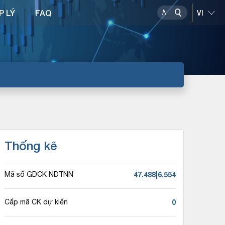
P LÝ
FAQ
Thống kê
47.488|6.554
Mã số GDCK NĐTNN
0
Cấp mã CK dự kiến