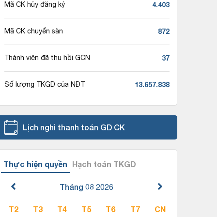
4.403
Mã CK hủy đăng ký
872
Mã CK chuyển sàn
37
Thành viên đã thu hồi GCN
13.657.838
Số lượng TKGD của NĐT
Lịch nghỉ thanh toán GD CK
Thực hiện quyền
Hạch toán TKGD
Tháng 08
2026
T2
T3
T4
T5
T6
T7
CN