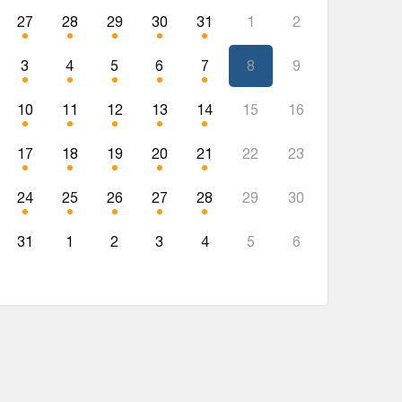
27
28
29
30
31
1
2
3
4
5
6
7
8
9
10
11
12
13
14
15
16
17
18
19
20
21
22
23
24
25
26
27
28
29
30
31
1
2
3
4
5
6