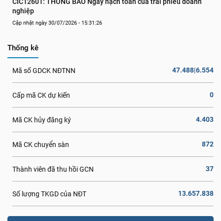
CIC12601: THÔNG BÁO Ngày hạch toán của trái phiếu doanh 
nghiệp
Cập nhật ngày 30/07/2026 - 15:31:26
Thống kê
47.488|6.554
Mã số GDCK NĐTNN
0
Cấp mã CK dự kiến
4.403
Mã CK hủy đăng ký
872
Mã CK chuyển sàn
37
Thành viên đã thu hồi GCN
13.657.838
Số lượng TKGD của NĐT