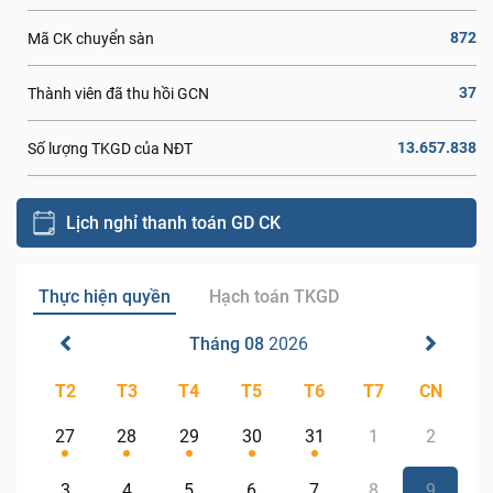
872
Mã CK chuyển sàn
37
Thành viên đã thu hồi GCN
13.657.838
Số lượng TKGD của NĐT
Lịch nghỉ thanh toán GD CK
Thực hiện quyền
Hạch toán TKGD
Tháng 08
2026
T2
T3
T4
T5
T6
T7
CN
27
28
29
30
31
1
2
3
4
5
6
7
8
9