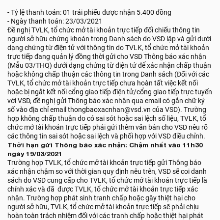
- Tỷ lệ thanh toán: 01 trái phiếu được nhận 5.400 đồng
- Ngày thanh toán: 23/03/2021
Đề nghị TVLK, tổ chức mở tài khoản trực tiếp đối chiếu thông tin
người sở hữu chứng khoán trong Danh sách do VSD lập và gửi dưới
dạng chứng từ điện tử với thông tin do TVLK, tổ chức mở tài khoản
trực tiếp đang quản lý đồng thời gửi cho VSD Thông báo xác nhận
(Mẫu 03/THQ) dưới dạng chứng từ điện tử để xác nhận chấp thuận
hoặc không chấp thuận các thông tin trong Danh sách (Đối với các
TVLK, tổ chức mở tài khoản trực tiếp chưa hoàn tất việc kết nối
hoặc bị ngắt kết nối cổng giao tiếp điện tử/cổng giao tiếp trực tuyến
với VSD, đề nghị gửi Thông báo xác nhận qua email có gắn chữ ký
số vào địa chỉ email thongbaoxacnhan@vsd.vn của VSD). Trường
hợp không chấp thuận do có sai sót hoặc sai lệch số liệu, TVLK, tổ
chức mở tài khoản trực tiếp phải gửi thêm văn bản cho VSD nêu rõ
các thông tin sai sót hoặc sai lệch và phối hợp với VSD điều chỉnh.
Thời hạn gửi Thông báo xác nhận: Chậm nhất vào 11h30
ngày 19/03/2021
Trường hợp TVLK, tổ chức mở tài khoản trực tiếp gửi Thông báo
xác nhận chậm so với thời gian quy định nêu trên, VSD sẽ coi danh
sách do VSD cung cấp cho TVLK, tổ chức mở tài khoản trực tiếp là
chính xác và đã được TVLK, tổ chức mở tài khoản trực tiếp xác
nhận. Trường hợp phát sinh tranh chấp hoặc gây thiệt hại cho
người sở hữu, TVLK, tổ chức mở tài khoản trực tiếp sẽ phải chịu
hoàn toàn trách nhiệm đối với các tranh chấp hoặc thiệt hại phát