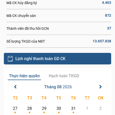
4.403
Mã CK hủy đăng ký
872
Mã CK chuyển sàn
37
Thành viên đã thu hồi GCN
13.657.838
Số lượng TKGD của NĐT
Lịch nghỉ thanh toán GD CK
Thực hiện quyền
Hạch toán TKGD
Tháng 08
2026
T2
T3
T4
T5
T6
T7
CN
27
28
29
30
31
1
2