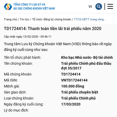
Trang chủ /
Tin tức /
Tổ chức đăng ký chứng khoán /
TTCS-CBTT trong vòng...
TD1724414: Thanh toán tiền lãi trái phiếu năm 2020
Cập nhật ngày 13/02/2020 - 09:46:11
Trung tâm Lưu ký Chứng khoán Việt Nam (VSD) thông báo về ngày
đăng ký cuối cùng như sau:
Tên tổ chức phát hành:
Kho bạc Nhà nước- Bộ tài chính
Tên chứng khoán:
Trái phiếu Chính phủ đấu thầu
đợt 35/2017
Mã chứng khoán:
TD1724414
Mã ISIN:
VNTD17244144
Mệnh giá:
100.000 đồng
Sàn giao dịch:
Trái phiếu chuyên biệt
Loại chứng khoán:
Trái phiếu Chính phủ
Ngày đăng ký cuối cùng:
17/03/2020
Lý do mục đích: