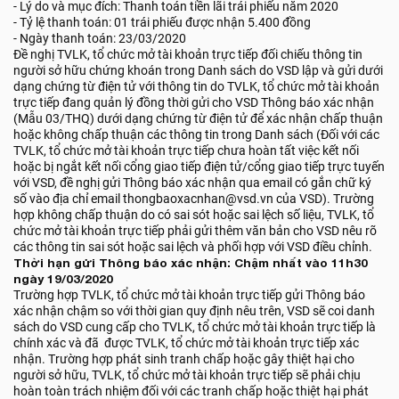
- Lý do và mục đích: Thanh toán tiền lãi trái phiếu năm 2020
- Tỷ lệ thanh toán: 01 trái phiếu được nhận 5.400 đồng
- Ngày thanh toán: 23/03/2020
Đề nghị TVLK, tổ chức mở tài khoản trực tiếp đối chiếu thông tin
người sở hữu chứng khoán trong Danh sách do VSD lập và gửi dưới
dạng chứng từ điện tử với thông tin do TVLK, tổ chức mở tài khoản
trực tiếp đang quản lý đồng thời gửi cho VSD Thông báo xác nhận
(Mẫu 03/THQ) dưới dạng chứng từ điện tử để xác nhận chấp thuận
hoặc không chấp thuận các thông tin trong Danh sách (Đối với các
TVLK, tổ chức mở tài khoản trực tiếp chưa hoàn tất việc kết nối
hoặc bị ngắt kết nối cổng giao tiếp điện tử/cổng giao tiếp trực tuyến
với VSD, đề nghị gửi Thông báo xác nhận qua email có gắn chữ ký
số vào địa chỉ email thongbaoxacnhan@vsd.vn của VSD). Trường
hợp không chấp thuận do có sai sót hoặc sai lệch số liệu, TVLK, tổ
chức mở tài khoản trực tiếp phải gửi thêm văn bản cho VSD nêu rõ
các thông tin sai sót hoặc sai lệch và phối hợp với VSD điều chỉnh.
Thời hạn gửi Thông báo xác nhận: Chậm nhất vào 11h30
ngày 19/03/2020
Trường hợp TVLK, tổ chức mở tài khoản trực tiếp gửi Thông báo
xác nhận chậm so với thời gian quy định nêu trên, VSD sẽ coi danh
sách do VSD cung cấp cho TVLK, tổ chức mở tài khoản trực tiếp là
chính xác và đã được TVLK, tổ chức mở tài khoản trực tiếp xác
nhận. Trường hợp phát sinh tranh chấp hoặc gây thiệt hại cho
người sở hữu, TVLK, tổ chức mở tài khoản trực tiếp sẽ phải chịu
hoàn toàn trách nhiệm đối với các tranh chấp hoặc thiệt hại phát