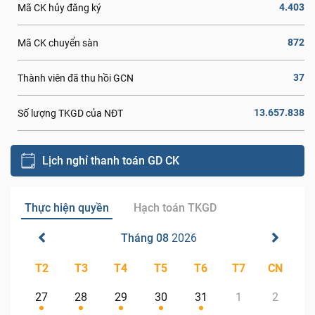
4.403
Mã CK hủy đăng ký
872
Mã CK chuyển sàn
37
Thành viên đã thu hồi GCN
13.657.838
Số lượng TKGD của NĐT
Lịch nghỉ thanh toán GD CK
Thực hiện quyền
Hạch toán TKGD
Tháng 08
2026
T2
T3
T4
T5
T6
T7
CN
27
28
29
30
31
1
2