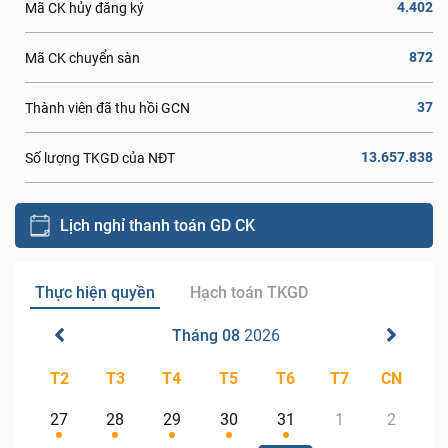
4.402
Mã CK hủy đăng ký
872
Mã CK chuyển sàn
37
Thành viên đã thu hồi GCN
13.657.838
Số lượng TKGD của NĐT
Lịch nghỉ thanh toán GD CK
Thực hiện quyền
Hạch toán TKGD
Tháng 08
2026
T2
T3
T4
T5
T6
T7
CN
27
28
29
30
31
1
2