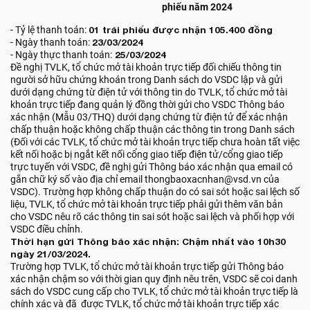
phiếu năm 2024
- Tỷ lệ thanh toán:
01 trái phiếu được nhận 105.400 đồng
- Ngày thanh toán:
23/03/2024
- Ngày thực thanh toán:
25/03/2024
Đề nghị TVLK, tổ chức mở tài khoản trực tiếp đối chiếu thông tin
người sở hữu chứng khoán trong Danh sách do VSDC lập và gửi
dưới dạng chứng từ điện tử với thông tin do TVLK, tổ chức mở tài
khoản trực tiếp đang quản lý đồng thời gửi cho VSDC Thông báo
xác nhận (Mẫu 03/THQ) dưới dạng chứng từ điện tử để xác nhận
chấp thuận hoặc không chấp thuận các thông tin trong Danh sách
(Đối với các TVLK, tổ chức mở tài khoản trực tiếp chưa hoàn tất việc
kết nối hoặc bị ngắt kết nối cổng giao tiếp điện tử/cổng giao tiếp
trực tuyến với VSDC, đề nghị gửi Thông báo xác nhận qua email có
gắn chữ ký số vào địa chỉ email thongbaoxacnhan@vsd.vn của
VSDC). Trường hợp không chấp thuận do có sai sót hoặc sai lệch số
liệu, TVLK, tổ chức mở tài khoản trực tiếp phải gửi thêm văn bản
cho VSDC nêu rõ các thông tin sai sót hoặc sai lệch và phối hợp với
VSDC điều chỉnh.
Thời hạn gửi Thông báo xác nhận: Chậm nhất vào 10h30
ngày 21/03/2024.
Trường hợp TVLK, tổ chức mở tài khoản trực tiếp gửi Thông báo
xác nhận chậm so với thời gian quy định nêu trên, VSDC sẽ coi danh
sách do VSDC cung cấp cho TVLK, tổ chức mở tài khoản trực tiếp là
chính xác và đã được TVLK, tổ chức mở tài khoản trực tiếp xác