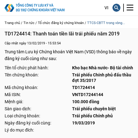
Trang chủ /
Tin tức /
Tổ chức đăng ký chứng khoán /
TTCS-CBTT trong vòng...
TD1724414: Thanh toán tiền lãi trái phiếu năm 2019
Cập nhật ngày 13/02/2019 - 15:53:54
Trung tâm Lưu ký Chứng khoán Việt Nam (VSD) thông báo về ngày
đăng ký cuối cùng như sau:
Tên tổ chức phát hành:
Kho bạc Nhà nước- Bộ tài chính
Tên chứng khoán:
Trái phiếu Chính phủ đấu thầu
đợt 35/2017
Mã chứng khoán:
TD1724414
Mã ISIN:
VNTD17244144
Mệnh giá:
100.000 đồng
Sàn giao dịch:
Trái phiếu chuyên biệt
Loại chứng khoán:
Trái phiếu Chính phủ
Ngày đăng ký cuối cùng:
19/03/2019
Lý do mục đích: