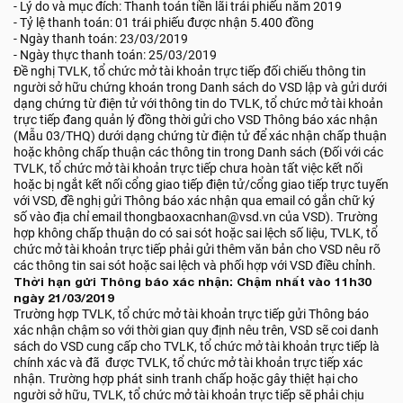
- Lý do và mục đích: Thanh toán tiền lãi trái phiếu năm 2019
- Tỷ lệ thanh toán: 01 trái phiếu được nhận 5.400 đồng
- Ngày thanh toán: 23/03/2019
- Ngày thực thanh toán: 25/03/2019
Đề nghị TVLK, tổ chức mở tài khoản trực tiếp đối chiếu thông tin
người sở hữu chứng khoán trong Danh sách do VSD lập và gửi dưới
dạng chứng từ điện tử với thông tin do TVLK, tổ chức mở tài khoản
trực tiếp đang quản lý đồng thời gửi cho VSD Thông báo xác nhận
(Mẫu 03/THQ) dưới dạng chứng từ điện tử để xác nhận chấp thuận
hoặc không chấp thuận các thông tin trong Danh sách (Đối với các
TVLK, tổ chức mở tài khoản trực tiếp chưa hoàn tất việc kết nối
hoặc bị ngắt kết nối cổng giao tiếp điện tử/cổng giao tiếp trực tuyến
với VSD, đề nghị gửi Thông báo xác nhận qua email có gắn chữ ký
số vào địa chỉ email thongbaoxacnhan@vsd.vn của VSD). Trường
hợp không chấp thuận do có sai sót hoặc sai lệch số liệu, TVLK, tổ
chức mở tài khoản trực tiếp phải gửi thêm văn bản cho VSD nêu rõ
các thông tin sai sót hoặc sai lệch và phối hợp với VSD điều chỉnh.
Thời hạn gửi Thông báo xác nhận: Chậm nhất vào 11h30
ngày 21/03/2019
Trường hợp TVLK, tổ chức mở tài khoản trực tiếp gửi Thông báo
xác nhận chậm so với thời gian quy định nêu trên, VSD sẽ coi danh
sách do VSD cung cấp cho TVLK, tổ chức mở tài khoản trực tiếp là
chính xác và đã được TVLK, tổ chức mở tài khoản trực tiếp xác
nhận. Trường hợp phát sinh tranh chấp hoặc gây thiệt hại cho
người sở hữu, TVLK, tổ chức mở tài khoản trực tiếp sẽ phải chịu