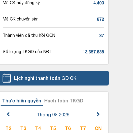
4.403
Mã CK hủy đăng ký
872
Mã CK chuyển sàn
37
Thành viên đã thu hồi GCN
13.657.838
Số lượng TKGD của NĐT
Lịch nghỉ thanh toán GD CK
Thực hiện quyền
Hạch toán TKGD
Tháng 08
2026
T2
T3
T4
T5
T6
T7
CN