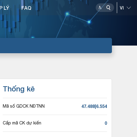
P LÝ
FAQ
Thống kê
47.488|6.554
Mã số GDCK NĐTNN
0
Cấp mã CK dự kiến