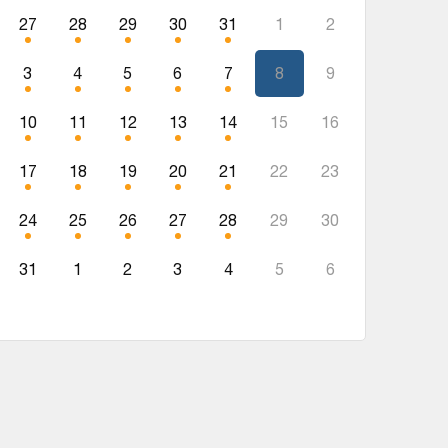
27
28
29
30
31
1
2
3
4
5
6
7
8
9
10
11
12
13
14
15
16
17
18
19
20
21
22
23
24
25
26
27
28
29
30
31
1
2
3
4
5
6