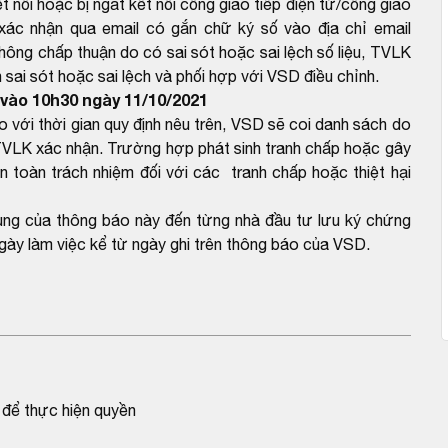
 nối hoặc bị ngắt kết nối cổng giao tiếp điện tử/cổng giao
xác nhận qua email có gắn chữ ký số vào địa chỉ email
g chấp thuận do có sai sót hoặc sai lệch số liệu, TVLK
sai sót hoặc sai lệch và phối hợp với VSD điều chỉnh.
vào 10h30 ngày 11/10/2021
ới thời gian quy định nêu trên, VSD sẽ coi danh sách do
VLK xác nhận. Trường hợp phát sinh tranh chấp hoặc gây
n toàn trách nhiệm đối với các tranh chấp hoặc thiệt hại
dung của thông báo này đến từng nhà đầu tư lưu ký chứng
gày làm việc kể từ ngày ghi trên thông báo của VSD.
để thực hiện quyền