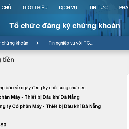
 CHỦ
GIỚI THIỆU
DỊCH VỤ
TIN TỨC
PHÁ
Tổ chức đăng ký chứng khoán
ý chứng khoán
Tin nghiệp vụ với TC...
 tiền
g báo về ngày đăng ký cuối cùng như sau:
phần Máy - Thiết bị Dầu khí Đà Nẵng
ng ty Cổ phần Máy - Thiết bị Dầu khí Đà Nẵng
AS0