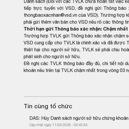
Danh sách (Đối với các TVLK chưa hoàn tất việc kết
tiếp trực tuyến với VSD, đề nghị gửi Thông báo 
thongbaoxacnhan@vsd.vn của VSD). Trường hợp khôn
phải gửi thêm văn bản cho VSD nêu rõ các thông tin 
Thời hạn gửi Thông báo xác nhận: Chậm nhất 
Trường hợp TVLK gửi Thông báo xác nhận chậm so v
VSD cung cấp cho TVLK là chính xác và đã được T
thiệt hại cho người sở hữu, TVLK sẽ phải chịu hoà
phát sinh cho người sở hữu.
Đề nghị các TVLK thông báo đầy đủ, chi tiết nội 
khoán nêu trên tại TVLK chậm nhất trong vòng 03 n
Tin cùng tổ chức
DAS: Hủy Danh sách người sở hữu chứng khoán 
Cập nhật ngày 11/05/2026 - 09:40:34